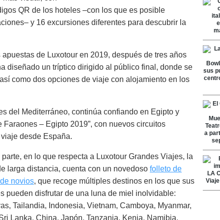
digos QR de los hoteles –con los que es posible
laciones– y 16 excursiones diferentes para descubrir la
 apuestas de Luxotour en 2019, después de tres años
a diseñado un tríptico dirigido al público final, donde se
l, así como dos opciones de viaje con alojamiento en los
es del Mediterráneo, continúa confiando en Egipto y
de Faraones – Egipto 2019”, con nuevos circuitos
e viaje desde España.
 parte, en lo que respecta a Luxotour Grandes Viajes, la
de larga distancia, cuenta con un novedoso
folleto de
 de novios
, que recoge múltiples destinos en los que sus
es pueden disfrutar de una luna de miel inolvidable:
as, Tailandia, Indonesia, Vietnam, Camboya, Myanmar,
 Sri Lanka, China, Japón, Tanzania, Kenia, Namibia,