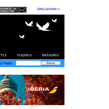
Select Language
▼
TYLE
VIAJEROS
IMÁGENES
ut Viajes