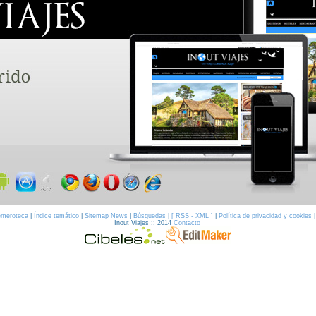
meroteca
|
Índice temático
|
Sitemap News
|
Búsquedas
|
[ RSS - XML ]
|
Política de privacidad y cookies
Inout Viajes :: 2014
Contacto