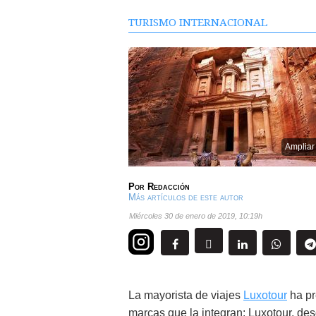
TURISMO INTERNACIONAL
Ampliar
Por
Redacción
Más artículos de este autor
miércoles 30 de enero de 2019
,
10:19h
La mayorista de viajes
Luxotour
ha pr
marcas que la integran: Luxotour, des