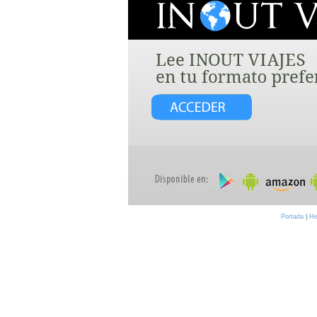
Portada
|
He