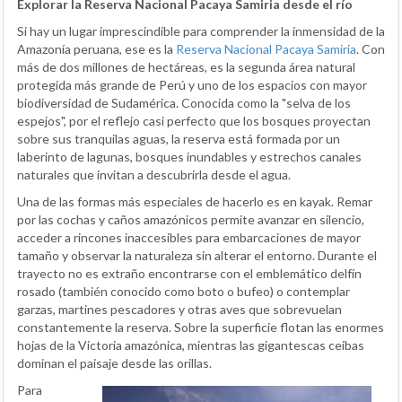
Explorar la Reserva Nacional Pacaya Samiria desde el río
Si hay un lugar imprescindible para comprender la inmensidad de la
Amazonía peruana, ese es la
Reserva Nacional Pacaya Samiria
. Con
más de dos millones de hectáreas, es la segunda área natural
protegida más grande de Perú y uno de los espacios con mayor
biodiversidad de Sudamérica. Conocida como la "selva de los
espejos", por el reflejo casi perfecto que los bosques proyectan
sobre sus tranquilas aguas, la reserva está formada por un
laberinto de lagunas, bosques inundables y estrechos canales
naturales que invitan a descubrirla desde el agua.
Una de las formas más especiales de hacerlo es en kayak. Remar
por las cochas y caños amazónicos permite avanzar en silencio,
acceder a rincones inaccesibles para embarcaciones de mayor
tamaño y observar la naturaleza sin alterar el entorno. Durante el
trayecto no es extraño encontrarse con el emblemático delfín
rosado (también conocido como boto o bufeo) o contemplar
garzas, martines pescadores y otras aves que sobrevuelan
constantemente la reserva. Sobre la superficie flotan las enormes
hojas de la Victoria amazónica, mientras las gigantescas ceibas
dominan el paisaje desde las orillas.
Para