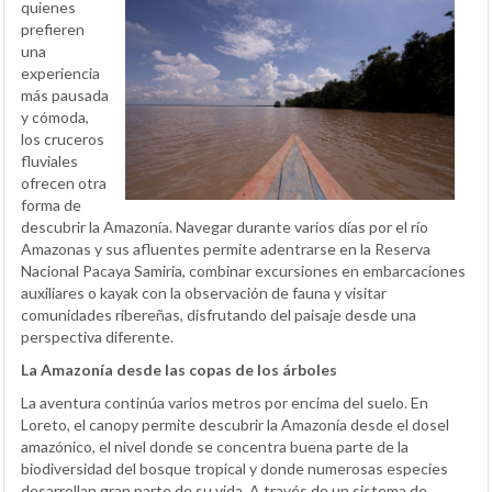
quienes
prefieren
una
experiencia
más pausada
y cómoda,
los cruceros
fluviales
ofrecen otra
forma de
descubrir la Amazonía. Navegar durante varios días por el río
Amazonas y sus afluentes permite adentrarse en la Reserva
Nacional Pacaya Samiria, combinar excursiones en embarcaciones
auxiliares o kayak con la observación de fauna y visitar
comunidades ribereñas, disfrutando del paisaje desde una
perspectiva diferente.
La Amazonía desde las copas de los árboles
La aventura continúa varios metros por encima del suelo. En
Loreto, el canopy permite descubrir la Amazonía desde el dosel
amazónico, el nivel donde se concentra buena parte de la
biodiversidad del bosque tropical y donde numerosas especies
desarrollan gran parte de su vida. A través de un sistema de