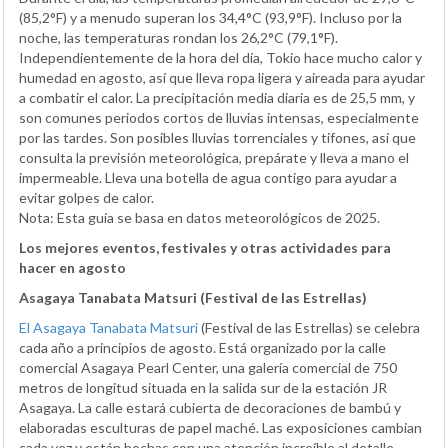
(85,2°F) y a menudo superan los 34,4°C (93,9°F). Incluso por la
noche, las temperaturas rondan los 26,2°C (79,1°F).
Independientemente de la hora del día, Tokio hace mucho calor y
humedad en agosto, así que lleva ropa ligera y aireada para ayudar
a combatir el calor. La precipitación media diaria es de 25,5 mm, y
son comunes periodos cortos de lluvias intensas, especialmente
por las tardes. Son posibles lluvias torrenciales y tifones, así que
consulta la previsión meteorológica, prepárate y lleva a mano el
impermeable. Lleva una botella de agua contigo para ayudar a
evitar golpes de calor.
Nota: Esta guía se basa en datos meteorológicos de 2025.
Los mejores eventos, festivales y otras actividades para
hacer en agosto
Asagaya Tanabata Matsuri (Festival de las Estrellas)
El Asagaya Tanabata Matsuri
(Festival de las Estrellas) se celebra
cada año a principios de agosto. Está organizado por la calle
comercial Asagaya Pearl Center, una galería comercial de 750
metros de longitud situada en la salida sur de la estación JR
Asagaya. La calle estará cubierta de decoraciones de bambú y
elaboradas esculturas de papel maché. Las exposiciones cambian
cada vez y están hechas con una atención increíble al detalle,