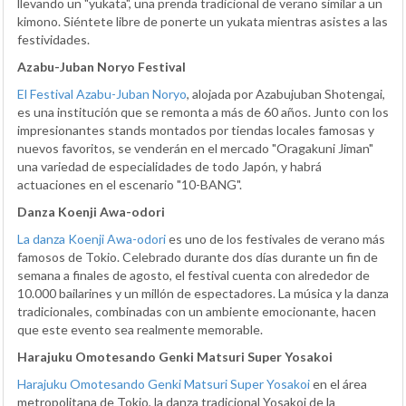
llevando un "yukata", una prenda tradicional de verano similar a un
kimono. Siéntete libre de ponerte un yukata mientras asistes a las
festividades.
Azabu-Juban Noryo Festival
El Festival Azabu-Juban Noryo
, alojada por Azabujuban Shotengai,
es una institución que se remonta a más de 60 años. Junto con los
impresionantes stands montados por tiendas locales famosas y
nuevos favoritos, se venderán en el mercado "Oragakuni Jiman"
una variedad de especialidades de todo Japón, y habrá
actuaciones en el escenario "10-BANG".
Danza Koenji Awa-odori
La danza Koenji Awa-odori
es uno de los festivales de verano más
famosos de Tokio. Celebrado durante dos días durante un fin de
semana a finales de agosto, el festival cuenta con alrededor de
10.000 bailarines y un millón de espectadores. La música y la danza
tradicionales, combinadas con un ambiente emocionante, hacen
que este evento sea realmente memorable.
Harajuku Omotesando Genki Matsuri Super Yosakoi
Harajuku Omotesando Genki Matsuri Super Yosakoi
en el área
metropolitana de Tokio, la danza tradicional Yosakoi de la