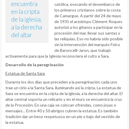
encuentra
católica, evocando el desembarco de
los primeros cristianos sobre la costa
en la cripta
de Camargue. A partir del 24 de mayo
de la iglesia,
de 1935 el arzobispo Clément Roques
a la derecha
autorizó a los gitanos a participar en la
procesión del mar, llevar sus santas y
del altar
las reliquias. Eso no habría sido posible
sin la intervención del marqués Folco
de Baroncelli-Jaron, que trabajó
activamente para que la Iglesia reconociera el culto a Sara.
Desarrollo de la peregrinación
Estatua de Santa Sara
Durante los dos días que preceden a la peregrinación cada uno
trae un cirio a la Santa Sara, iluminando así la cripta. La estatua de
Sara se encuentra en la cripta de la iglesia, a la derecha del altar. El
altar central soporta un relicario y en el muro se encuentra la cruz
de la Procesión. En una caja se colocan ofrendas, como joyas o
mensajes… Entre 40 y 50 abrigos cubren la estatua. Es también
tradición dar un beso respetuoso en un pie o bajo del vestido de
la estatua.