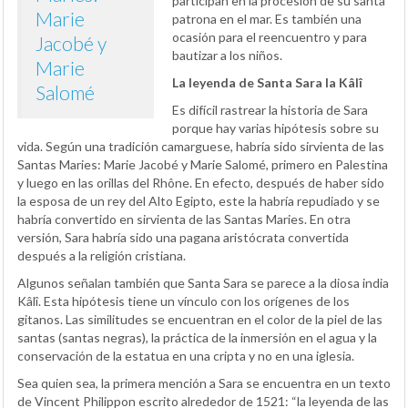
participan en la procesión de su santa
Marie
patrona en el mar. Es también una
ocasión para el reencuentro y para
Jacobé y
bautizar a los niños.
Marie
La leyenda de Santa Sara la Kâlî
Salomé
Es difícil rastrear la historia de Sara
porque hay varias hipótesis sobre su
vida. Según una tradición camarguese, habría sido sirvienta de las
Santas Maries: Marie Jacobé y Marie Salomé, primero en Palestina
y luego en las orillas del Rhône. En efecto, después de haber sido
la esposa de un rey del Alto Egipto, este la habría repudiado y se
habría convertido en sirvienta de las Santas Maries. En otra
versión, Sara habría sido una pagana aristócrata convertida
después a la religión cristiana.
Algunos señalan también que Santa Sara se parece a la diosa india
Kâlî. Esta hipótesis tiene un vínculo con los orígenes de los
gitanos. Las similitudes se encuentran en el color de la piel de las
santas (santas negras), la práctica de la inmersión en el agua y la
conservación de la estatua en una cripta y no en una iglesia.
Sea quien sea, la primera mención a Sara se encuentra en un texto
de Vincent Philippon escrito alrededor de 1521: “la leyenda de las