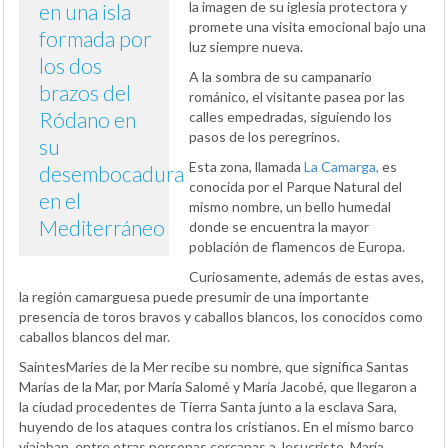
la imagen de su iglesia protectora y
en una isla
promete una visita emocional bajo una
formada por
luz siempre nueva.
los dos
A la sombra de su campanario
brazos del
románico, el visitante pasea por las
Ródano en
calles empedradas, siguiendo los
pasos de los peregrinos.
su
Esta zona, llamada
La Camarga,
es
desembocadura
conocida por el Parque Natural del
en el
mismo nombre, un bello humedal
Mediterráneo
donde se encuentra la mayor
población de flamencos de Europa.
Curiosamente, además de estas aves,
la región camarguesa puede presumir de una importante
presencia de toros bravos y caballos blancos, los conocidos como
caballos blancos del mar.
SaintesMaries de la Mer recibe su nombre, que significa Santas
Marías de la Mar, por María Salomé y María Jacobé, que llegaron a
la ciudad procedentes de Tierra Santa junto a la esclava Sara,
huyendo de los ataques contra los cristianos. En el mismo barco
viajaban, entre otras personas cercanas a Jesucristo, María