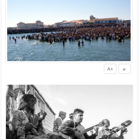
A+
a-