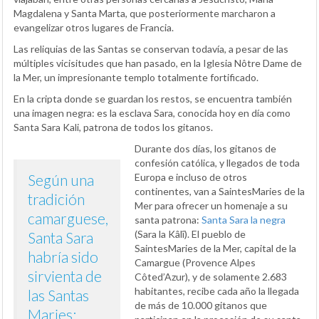
Magdalena y Santa Marta, que posteriormente marcharon a
evangelizar otros lugares de Francia.
Las reliquias de las Santas se conservan todavía, a pesar de las
múltiples vicisitudes que han pasado, en la Iglesia Nôtre Dame de
la Mer, un impresionante templo totalmente fortificado.
En la cripta donde se guardan los restos, se encuentra también
una imagen negra: es la esclava Sara, conocida hoy en día como
Santa Sara Kali, patrona de todos los gitanos.
Durante dos días, los gitanos de
confesión católica, y llegados de toda
Según una
Europa e incluso de otros
continentes, van a SaintesMaries de la
tradición
Mer para ofrecer un homenaje a su
camarguese,
santa patrona:
Santa Sara la negra
(Sara la Kâlî). El pueblo de
Santa Sara
SaintesMaries de la Mer, capital de la
habría sido
Camargue (Provence Alpes
sirvienta de
Côted’Azur), y de solamente 2.683
habitantes, recibe cada año la llegada
las Santas
de más de 10.000 gitanos que
Maries: