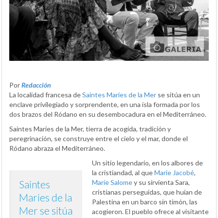
Por
Redacción
La localidad francesa de
Saintes Maries de la Mer
se sitúa en un
enclave privilegiado y sorprendente, en una isla formada por los
dos brazos del Ródano en su desembocadura en el Mediterráneo.
Saintes Maries de la Mer, tierra de acogida, tradición y
peregrinación, se construye entre el cielo y el mar, donde el
Ródano abraza el Mediterráneo.
Un sitio legendario, en los albores de
la cristiandad, al que
Marie Jacobé
,
Saintes
Marie Salome
y su sirvienta Sara,
cristianas perseguidas, que huían de
Maries de la
Palestina en un barco sin timón, las
Mer se sitúa
acogieron. El pueblo ofrece al visitante