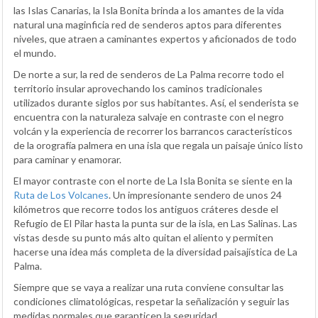
las Islas Canarias, la Isla Bonita brinda a los amantes de la vida
natural una maginficia red de senderos aptos para diferentes
niveles, que atraen a caminantes expertos y aficionados de todo
el mundo.
De norte a sur, la red de senderos de La Palma recorre todo el
territorio insular aprovechando los caminos tradicionales
utilizados durante siglos por sus habitantes. Así, el senderista se
encuentra con la naturaleza salvaje en contraste con el negro
volcán y la experiencia de recorrer los barrancos característicos
de la orografía palmera en una isla que regala un paisaje único listo
para caminar y enamorar.
El mayor contraste con el norte de La Isla Bonita se siente en la
Ruta de Los Volcanes
. Un impresionante sendero de unos 24
kilómetros que recorre todos los antiguos cráteres desde el
Refugio de El Pilar hasta la punta sur de la isla, en Las Salinas. Las
vistas desde su punto más alto quitan el aliento y permiten
hacerse una idea más completa de la diversidad paisajística de La
Palma.
Siempre que se vaya a realizar una ruta conviene consultar las
condiciones climatológicas, respetar la señalización y seguir las
medidas normales que garanticen la seguridad.