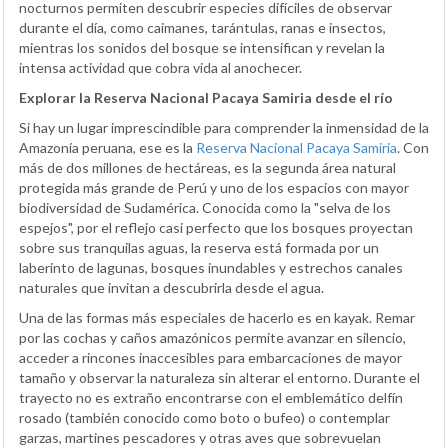
nocturnos permiten descubrir especies difíciles de observar
durante el día, como caimanes, tarántulas, ranas e insectos,
mientras los sonidos del bosque se intensifican y revelan la
intensa actividad que cobra vida al anochecer.
Explorar la Reserva Nacional Pacaya Samiria desde el río
Si hay un lugar imprescindible para comprender la inmensidad de la
Amazonía peruana, ese es la
Reserva Nacional Pacaya Samiria
. Con
más de dos millones de hectáreas, es la segunda área natural
protegida más grande de Perú y uno de los espacios con mayor
biodiversidad de Sudamérica. Conocida como la "selva de los
espejos", por el reflejo casi perfecto que los bosques proyectan
sobre sus tranquilas aguas, la reserva está formada por un
laberinto de lagunas, bosques inundables y estrechos canales
naturales que invitan a descubrirla desde el agua.
Una de las formas más especiales de hacerlo es en kayak. Remar
por las cochas y caños amazónicos permite avanzar en silencio,
acceder a rincones inaccesibles para embarcaciones de mayor
tamaño y observar la naturaleza sin alterar el entorno. Durante el
trayecto no es extraño encontrarse con el emblemático delfín
rosado (también conocido como boto o bufeo) o contemplar
garzas, martines pescadores y otras aves que sobrevuelan