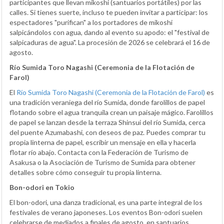
participantes que llevan mikoshi (santuarios portátiles) por las
calles. Si tienes suerte, incluso te pueden invitar a participar: los
espectadores "purifican" a los portadores de mikoshi
salpicándolos con agua, dando al evento su apodo: el "festival de
salpicaduras de agua". La procesión de 2026 se celebrará el 16 de
agosto.
Río Sumida Toro Nagashi (Ceremonia de la Flotación de
Farol)
El
Río Sumida Toro Nagashi (Ceremonia de la Flotación de Farol)
es
una tradición veraniega del río Sumida, donde farolillos de papel
flotando sobre el agua tranquila crean un paisaje mágico. Farolillos
de papel se lanzan desde la terraza Shinsui del río Sumida, cerca
del puente Azumabashi, con deseos de paz. Puedes comprar tu
propia linterna de papel, escribir un mensaje en ella y hacerla
flotar río abajo. Contacta con la Federación de Turismo de
Asakusa o la Asociación de Turismo de Sumida para obtener
detalles sobre cómo conseguir tu propia linterna.
Bon-odori en Tokio
El bon-odori, una danza tradicional, es una parte integral de los
festivales de verano japoneses. Los eventos Bon-odori suelen
celebrarse de mediados a finales de agosto, en santuarios,