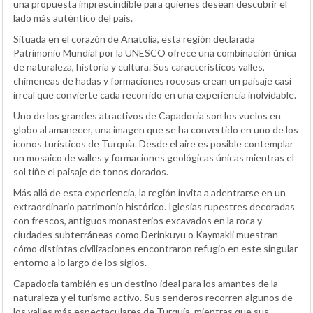
una propuesta imprescindible para quienes desean descubrir el
lado más auténtico del país.
Situada en el corazón de Anatolia, esta región declarada
Patrimonio Mundial por la UNESCO ofrece una combinación única
de naturaleza, historia y cultura. Sus característicos valles,
chimeneas de hadas y formaciones rocosas crean un paisaje casi
irreal que convierte cada recorrido en una experiencia inolvidable.
Uno de los grandes atractivos de Capadocia son los vuelos en
globo al amanecer, una imagen que se ha convertido en uno de los
iconos turísticos de Turquía. Desde el aire es posible contemplar
un mosaico de valles y formaciones geológicas únicas mientras el
sol tiñe el paisaje de tonos dorados.
Más allá de esta experiencia, la región invita a adentrarse en un
extraordinario patrimonio histórico. Iglesias rupestres decoradas
con frescos, antiguos monasterios excavados en la roca y
ciudades subterráneas como Derinkuyu o Kaymakli muestran
cómo distintas civilizaciones encontraron refugio en este singular
entorno a lo largo de los siglos.
Capadocia también es un destino ideal para los amantes de la
naturaleza y el turismo activo. Sus senderos recorren algunos de
los valles más espectaculares de Turquía, mientras que sus