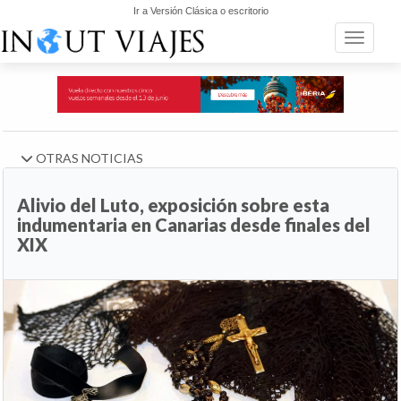
Ir a Versión Clásica o escritorio
Toggle n
OTRAS NOTICIAS
Alivio del Luto, exposición sobre esta
indumentaria en Canarias desde finales del
XIX
Anterior
Si