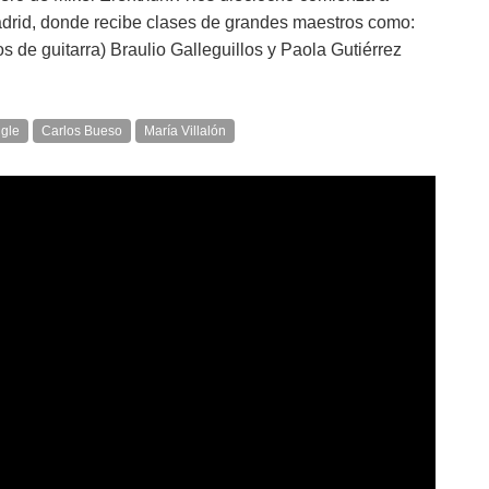
adrid, donde recibe clases de grandes maestros como:
 de guitarra) Braulio Galleguillos y Paola Gutiérrez
ngle
Carlos Bueso
María Villalón