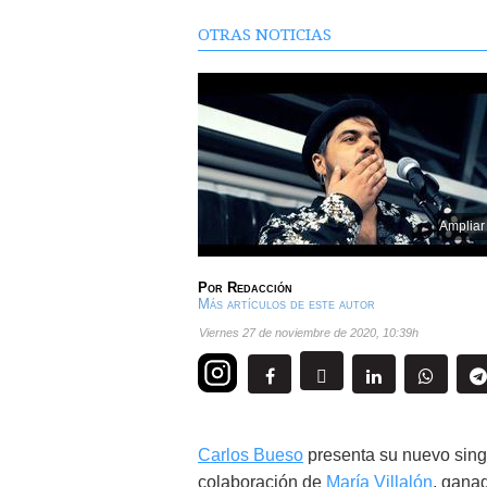
OTRAS NOTICIAS
Ampliar
Por
Redacción
Más artículos de este autor
viernes 27 de noviembre de 2020
,
10:39h
Carlos Bueso
presenta su nuevo sing
colaboración de
María Villalón
, gana