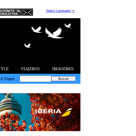
Select Language
▼
TYLE
VIAJEROS
IMÁGENES
ut Viajes