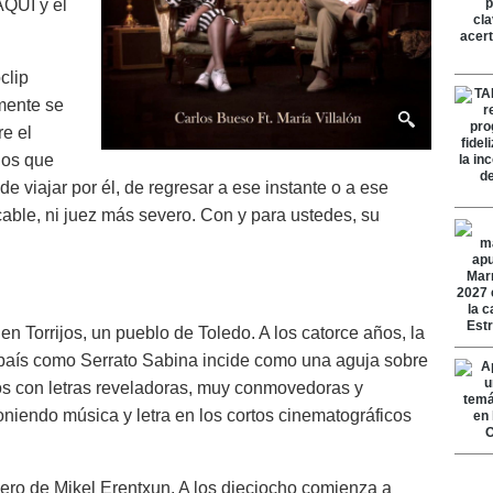
AQUÍ y el
clip
mente se
re el
los que
e viajar por él, de regresar a ese instante o a ese
able, ni juez más severo. Con y para ustedes, su
n Torrijos, un pueblo de Toledo. A los catorce años, la
l país como Serrato Sabina incide como una aguja sobre
os con letras reveladoras, muy conmovedoras y
iendo música y letra en los cortos cinematográficos
ero de Mikel Erentxun. A los dieciocho comienza a