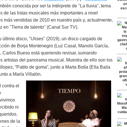
bién conocida por ser la intérprete de "La lluvia", tema
s de las listas musicales más importantes a nivel
es más vendidas de 2010 en nuestro país y, actualmente,
en "Tierra de talento" (Canal Sur TV).
u último disco, "Ulises" (2019), un disco cargado de
cción de Borja Montenegro (Luz Casal, Manolo García,
a), Carlos Bueso está queriendo revisar, sumando
s artistas del panorama musical. Muestra de ello son los
ílopez, “Patito de goma”, junto a Marta Botía (Ella Baila
unto a María Villalón.
 contra el
y
vivimos
cibido ni
queridos.
enes de la