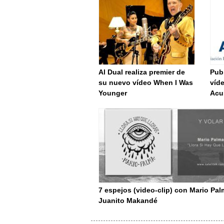
Al Dual realiza premier de
Publ
su nuevo vídeo When I Was
víd
Younger
Acu
7 espejos (video-clip) con Mario Pal
Juanito Makandé