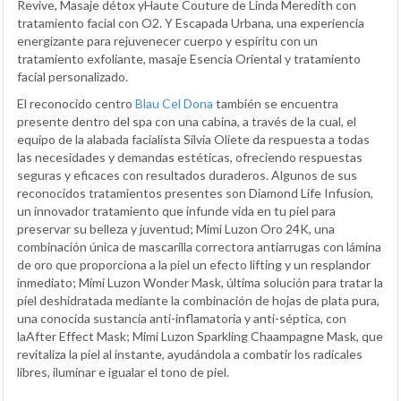
Revive, Masaje détox yHaute Couture de Linda Meredith con
tratamiento facial con O2. Y Escapada Urbana, una experiencia
energizante para rejuvenecer cuerpo y espíritu con un
tratamiento exfoliante, masaje Esencia Oriental y tratamiento
facial personalizado.
El reconocido centro
Blau Cel Dona
también se encuentra
presente dentro del spa con una cabina, a través de la cual, el
equipo de la alabada facialista Silvia Oliete da respuesta a todas
las necesidades y demandas estéticas, ofreciendo respuestas
seguras y eficaces con resultados duraderos. Algunos de sus
reconocidos tratamientos presentes son Diamond Life Infusion,
un innovador tratamiento que infunde vida en tu piel para
preservar su belleza y juventud; Mimi Luzon Oro 24K, una
combinación única de mascarilla correctora antiarrugas con lámina
de oro que proporciona a la piel un efecto lifting y un resplandor
inmediato; Mimi Luzon Wonder Mask, última solución para tratar la
piel deshidratada mediante la combinación de hojas de plata pura,
una conocida sustancia anti-inflamatoria y anti-séptica, con
laAfter Effect Mask; Mimi Luzon Sparkling Chaampagne Mask, que
revitaliza la piel al instante, ayudándola a combatir los radicales
libres, iluminar e igualar el tono de piel.