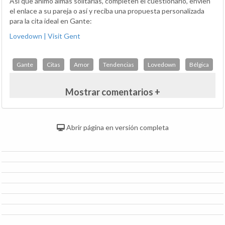
Así que ánimo almas solitarias, completen el cuestionario, envíen
el enlace a su pareja o así y reciba una propuesta personalizada
para la cita ideal en Gante:
Lovedown | Visit Gent
Gante
Citas
Amor
Tendencias
Lovedown
Bélgica
Mostrar comentarios +
Abrir página en versión completa