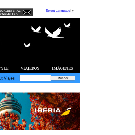
Select Language
▼
TYLE
VIAJEROS
IMÁGENES
ut Viajes