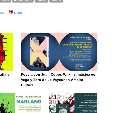
(
0
)
No(
0
)
afía y
Poesía con Juan Cobos Wilkins, música con
Vega y libro de Le Voyeur en Ámbito
Cultural