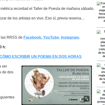
a métrica recordad el Taller de Poesía de mañana sábado.
zar de los artistas en vivo. Eso sí, previa reserva…
en las RRSS de
Facebook
,
YouTube
,
Instagram
.
0 h:
: CÓMO ESCRIBIR UN POEMA EN DOS HORAS
a ser
s de dos
iguientes