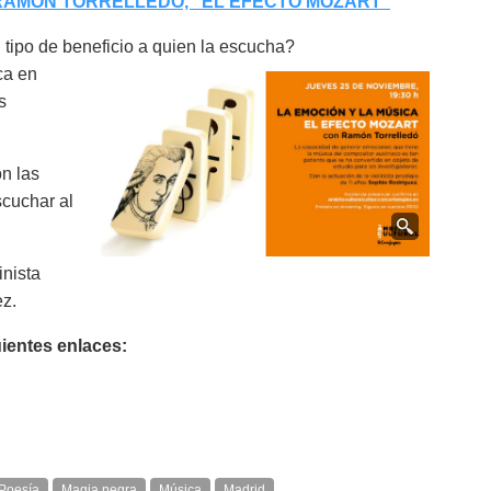
 RAMÓN TORRELLEDÓ, "EL EFECTO MOZART"
tipo de beneficio a quien la escucha?
ca en
s
n las
scuchar al
inista
ez.
uientes enlaces:
Poesía
Magia negra
Música
Madrid