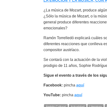
LA EMOCIÓN Y LA MÚSICA, CON
¿La música de Mozart, produce algún 
¿Sólo la música de Mozart, o la músi
general produce diferentes reaccione
emocionales?
Ramón Torrelledó explicará cuáles so
diferentes reacciones que conlleva e
compositor austríaco.
Se contará con la actuación de la viol
prodigio de 11 años, Sophie Rodrígu
Sigue el evento a través de los sig
Facebook:
pincha
aquí
YouTube:
pincha
aquí
Ámbito Cultural
Actualidad
Literatura