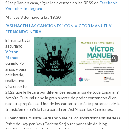
Si te pillan en casa, sigue los eventos en las RRSS de
Facebook
,
YouTube
,
Instagram
.
Martes 3 de mayo a las 19:30h
´ASÍ NACEN LAS CANCIONES´, CON VÍCTOR MANUEL Y
FERNANDO NEIRA
El gran artista
asturiano
Víctor
Manuel
cumple 75
años, y para
celebrarlo,
realiza una
gira en este
2022 que le llevará por diferentes escenarios de toda España. Y
Ámbito Cultural tiene la gran suerte de poder contar con él en
nuestra propia sala. Uno de los cantantes más importantes de la
transición española hará parada en Así Nacen las Canciones.
El periodista musical
Fernando Neira
, colaborador habitual de
El
País
y de
Hoy por Hoy
(Cadena Ser) y responsable del blog