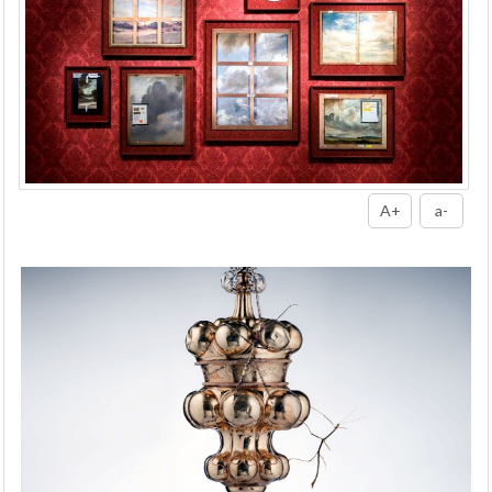
A+
a-