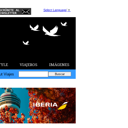
Select Language
▼
TYLE
VIAJEROS
IMÁGENES
ut Viajes