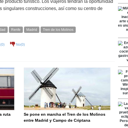
e producto turístico. Los viajeros tendrán la oportunidad
tas singulares construcciones, así como su centro de
idad
Renfe
Madrid
Tren de los Molinos
(
0
)
No(
0
)
a ruta
Se pone en marcha el Tren de los Molinos
entre Madrid y Campo de Criptana