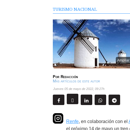
TURISMO NACIONAL
Ampliar
Por
Redacción
Más artículos de este autor
jueves 05 de mayo de 2022
,
09:27h
Renfe
, en colaboración con el
el próximo 14 de mayo un tren 