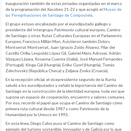
inauguración también de estas jornadas organizadas en el marco
de la programación del Xacobeo 21-22 y que acogió el
Museo de
las Peregrinaciones de Santiago de Compostela
.
El grupo estuvo encabezado por el eurodiputado gallego y
presidente del Intergrupo Patrimonio cultural europeo, Camino
de Santiago y otras Rutas Culturales Europeas en el Parlamento
Europeo, Francisco Millán Mon. Asistieron también Dolors
Montserrat Montserrat, Juan Ignacio Zoido Álvarez, Pilar del
Castillo Orilla, Leopoldo López Gil, Gabriel Mato Adrover, Adrián
Vázquez Lázara, Rosanna Cuente (Italia), José Manuel Fernandes
(Portugal), Kinga Gál (Hungría), Eniko Gyorl (Hungría), Tomás
Zdechovský (República Checa) y Zeljana Zovko (Croacia).
En la recepción oficial, el vicepresidente segundo de la Xunta
saludó a los eurodiputados y señaló la importancia del Camino de
Santiago en la construcción de la identidad europea, toda vez que
supone un espacio de cooperación, encuentro y valores comunes.
Por eso, recordó el papel que ocupa el Camino de Santiago cómo
primera ruta cultural desde 1987 y como Patrimonio de la
Humanidad por la Unesco en 1993.
En esta línea, Diego Calvo puso el Camino de Santiago como
ejemplo del turismo sostenible, innovador y de Galicia por lo que