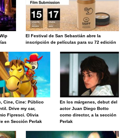
 Wip
El Festival de San Sebastián abre la
rías
inscripción de películas para su 72 edición
, Cine, Cine: Público
En los márgenes, debut del
ntil. Drive my car,
actor Juan Diego Botto
io Fipresci. Olivia
como director, a la sección
de en Sección Perlak
Perlak