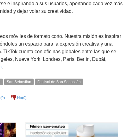
se e inspirando a sus usuarios, aportando cada vez más
idad y dejar volar su creatividad.
deos móviles de formato corto. Nuestra misión es inspirar
ciéndoles un espacio para la expresión creativa y una
a. TikTok cuenta con oficinas globales entre las que se
eles, Nueva York, Londres, París, Berlín, Dubái,
m
.
e
San Sebastián
Festival de San Sebastián
(
0
)
No(
0
)