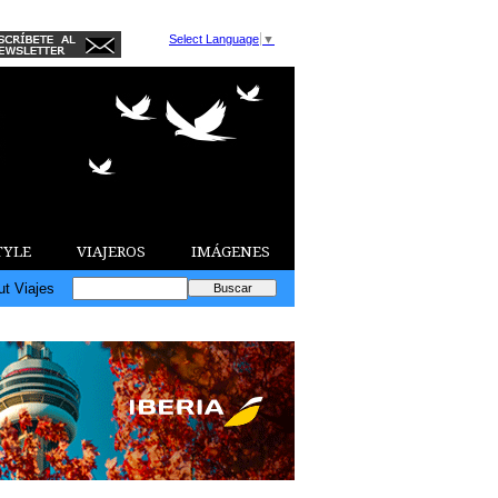
Select Language
▼
TYLE
VIAJEROS
IMÁGENES
ut Viajes