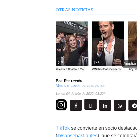
OTRAS NOTICIAS
Ampliar
Por
Redacción
Más artículos de este autor
lunes 04 de julio de 2022
,
08:22h
TikTok
se convierte en socio destacad
(
@sansebastianfes
), que se celebrar