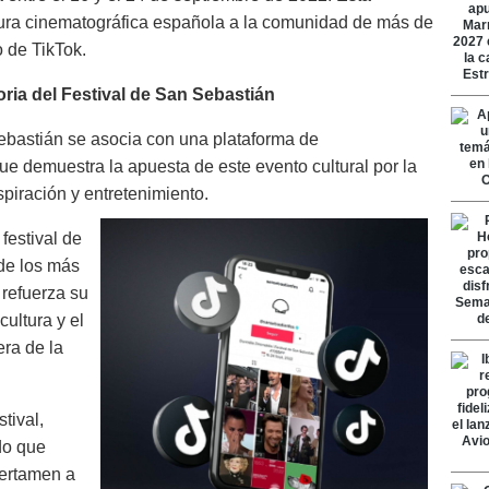
tura cinematográfica española a la comunidad de más de
 de TikTok.
oria del Festival de San Sebastián
Sebastián se asocia con una plataforma de
que demuestra la apuesta de este evento cultural por la
piración y entretenimiento.
 festival de
de los más
 refuerza su
ultura y el
era de la
tival,
do que
certamen a