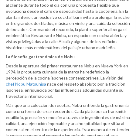
al cliente durante todo el día con una propuesta flexible que
evoluciona desde el café de especialidad hasta la coctelería. En la
planta inferior, un exclusivo cocktail bar invita a prolongar la noche
entre grandes destilados, música en vinilo y una cuidada selección
de bocados. Coronando el recorrido, la planta superior alberga el
emblemático Restaurante Nobu, un espacio con cocina abierta y
vistas privilegiadas a la calle Alcalá y algunos de los edificios
históricos más emblemáticos del paisaje urbano madrileño.
La filosofía gastronómica de Nobu
Desde la apertura del primer restaurante Nobu en Nueva York en
1994, la propuesta culinaria de la marca ha redefinido la
percepción de la cocina japonesa contemporánea. La visión del
chef Nobu Matsuhisa
nace del respeto absoluto por la tradición
japonesa, enriquecida por las influencias adquiridas durante su
trayectoria internacional.
Más que una colección de recetas, Nobu entiende la gastronomía
como una forma de crear recuerdos. Cada plato busca transmitir
equilibrio, precisión y emoción a través de ingredientes de máxima
calidad, una ejecución impecable y una hospitalidad que sitúa al
comensal en el centro de la experiencia. Esta manera de entender
la cocina responde al concepto japonés de omotenashi, una