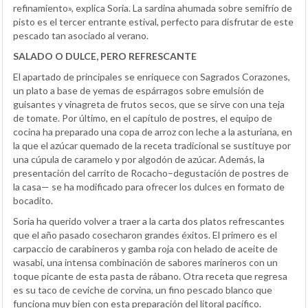
refinamiento», explica Soria. La sardina ahumada sobre semifrío de
pisto es el tercer entrante estival, perfecto para disfrutar de este
pescado tan asociado al verano.
SALADO O DULCE, PERO REFRESCANTE
El apartado de principales se enriquece con Sagrados Corazones,
un plato a base de yemas de espárragos sobre emulsión de
guisantes y vinagreta de frutos secos, que se sirve con una teja
de tomate. Por último, en el capítulo de postres, el equipo de
cocina ha preparado una copa de arroz con leche a la asturiana, en
la que el azúcar quemado de la receta tradicional se sustituye por
una cúpula de caramelo y por algodón de azúcar. Además, la
presentación del carrito de Rocacho–degustación de postres de
la casa— se ha modificado para ofrecer los dulces en formato de
bocadito.
Soria ha querido volver a traer a la carta dos platos refrescantes
que el año pasado cosecharon grandes éxitos. El primero es el
carpaccio de carabineros y gamba roja con helado de aceite de
wasabi, una intensa combinación de sabores marineros con un
toque picante de esta pasta de rábano. Otra receta que regresa
es su taco de ceviche de corvina, un fino pescado blanco que
funciona muy bien con esta preparación del litoral pacífico.