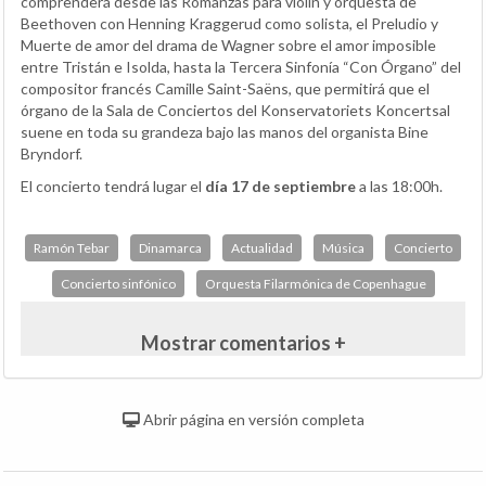
comprenderá desde las Romanzas para violín y orquesta de
Beethoven con Henning Kraggerud como solista, el Preludio y
Muerte de amor del drama de Wagner sobre el amor imposible
entre Tristán e Isolda, hasta la Tercera Sinfonía “Con Órgano” del
compositor francés Camille Saint-Saëns, que permitirá que el
órgano de la Sala de Conciertos del Konservatoriets Koncertsal
suene en toda su grandeza bajo las manos del organista Bine
Bryndorf.
El concierto tendrá lugar el
día 17 de septiembre
a las 18:00h.
Ramón Tebar
Dinamarca
Actualidad
Música
Concierto
Concierto sinfónico
Orquesta Filarmónica de Copenhague
Mostrar comentarios +
Abrir página en versión completa