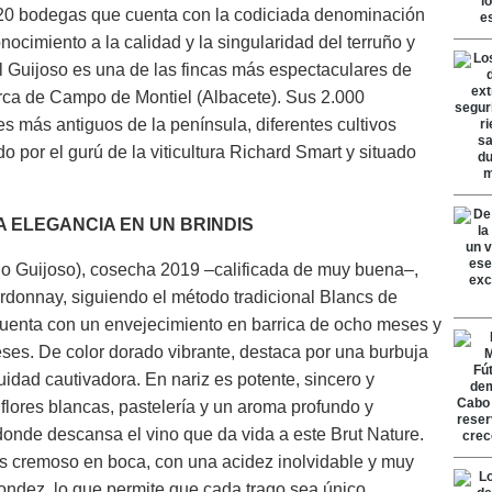
20 bodegas que cuenta con la codiciada denominación
cimiento a la calidad y la singularidad del terruño y
El Guijoso es una de las fincas más espectaculares de
rca de Campo de Montiel (Albacete). Sus 2.000
s más antiguos de la península, diferentes cultivos
o por el gurú de la viticultura Richard Smart y situado
A ELEGANCIA EN UN BRINDIS
o Guijoso), cosecha 2019 –calificada de muy buena–,
donnay, siguiendo el método tradicional Blancs de
uenta con un envejecimiento en barrica de ocho meses y
es. De color dorado vibrante, destaca por una burbuja
idad cautivadora. En nariz es potente, sincero y
 flores blancas, pastelería y un aroma profundo y
 donde descansa el vino que da vida a este Brut Nature.
 cremoso en boca, con una acidez inolvidable y muy
ondez, lo que permite que cada trago sea único.