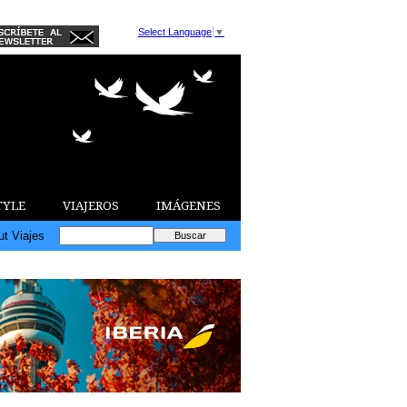
Select Language
▼
TYLE
VIAJEROS
IMÁGENES
ut Viajes