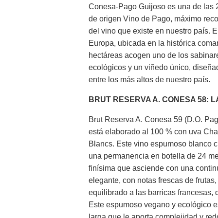
Conesa-Pago Guijoso es una de las 
de origen Vino de Pago, máximo recono
del vino que existe en nuestro país. 
Europa, ubicada en la histórica coma
hectáreas acogen uno de los sabinare
ecológicos y un viñedo único, diseñad
entre los más altos de nuestro país.
BRUT RESERVA A. CONESA 58: L
Brut Reserva A. Conesa 59 (D.O. Pag
está elaborado al 100 % con uva Char
Blancs. Este vino espumoso blanco c
una permanencia en botella de 24 mes
finísima que asciende con una continu
elegante, con notas frescas de frutas,
equilibrado a las barricas francesas,
Este espumoso vegano y ecológico es
larga que le aporta complejidad y red