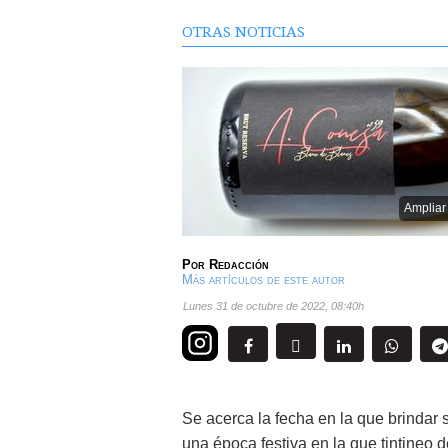
OTRAS NOTICIAS
Ampliar
Por
Redacción
Más artículos de este autor
lunes 31 de octubre de 2022
,
08:40h
Se acerca la fecha en la que brindar 
una época festiva en la que tintineo 