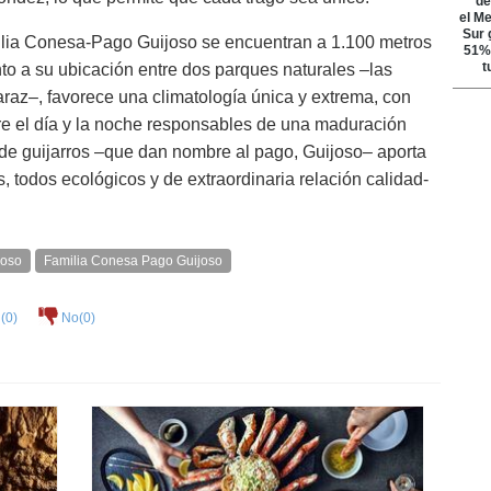
lia Conesa-Pago Guijoso se encuentran a 1.100 metros
junto a su ubicación entre dos parques naturales –las
araz–, favorece una climatología única y extrema, con
tre el día y la noche responsables de una maduración
lo de guijarros –que dan nombre al pago, Guijoso– aporta
, todos ecológicos y de extraordinaria relación calidad-
oso
Familia Conesa Pago Guijoso
(
0
)
No(
0
)