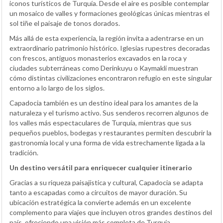
iconos turísticos de Turquía. Desde el aire es posible contemplar
un mosaico de valles y formaciones geológicas únicas mientras el
sol tiñe el paisaje de tonos dorados.
Más allá de esta experiencia, la región invita a adentrarse en un
extraordinario patrimonio histórico. Iglesias rupestres decoradas
con frescos, antiguos monasterios excavados en la roca y
ciudades subterráneas como Derinkuyu o Kaymakli muestran
cómo distintas civilizaciones encontraron refugio en este singular
entorno a lo largo de los siglos.
Capadocia también es un destino ideal para los amantes de la
naturaleza y el turismo activo. Sus senderos recorren algunos de
los valles más espectaculares de Turquía, mientras que sus
pequeños pueblos, bodegas y restaurantes permiten descubrir la
gastronomía local y una forma de vida estrechamente ligada a la
tradición.
Un destino versátil para enriquecer cualquier itinerario
Gracias a su riqueza paisajística y cultural, Capadocia se adapta
tanto a escapadas como a circuitos de mayor duración. Su
ubicación estratégica la convierte además en un excelente
complemento para viajes que incluyen otros grandes destinos del
país, ofreciendo una visión más completa de Turquía.