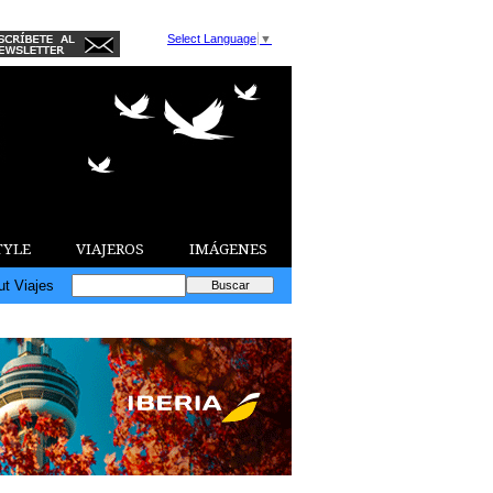
Select Language
▼
TYLE
VIAJEROS
IMÁGENES
ut Viajes