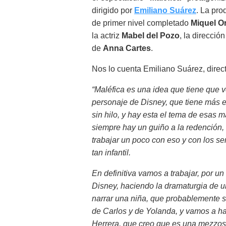
dirigido por
Emiliano Suárez
. La pro
de primer nivel completado
Miquel O
la actriz
Mabel del Pozo
, la direcció
de
Anna Cartes
.
Nos lo cuenta Emiliano Suárez, direc
“Maléfica es una idea que tiene que v
personaje de Disney, que tiene más 
sin hilo, y hay esta el tema de esas 
siempre hay un guiño a la redención, 
trabajar un poco con eso y con los se
tan infantil.
En definitiva vamos a trabajar, por un
Disney, haciendo la dramaturgia de un 
narrar una niña, que probablemente s
de Carlos y de Yolanda, y vamos a h
Herrera, que creo que es una mezzos