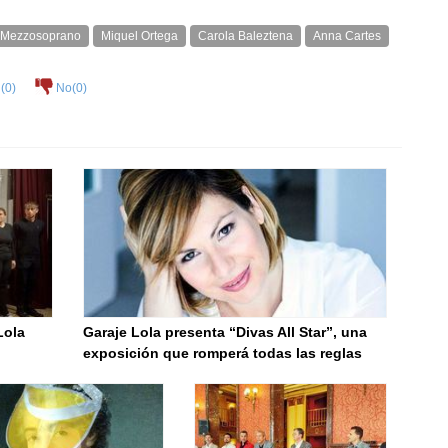
Mezzosoprano
Miquel Ortega
Carola Baleztena
Anna Cartes
(
0
)
No(
0
)
Lola
Garaje Lola presenta “Divas All Star”, una
exposición que romperá todas las reglas