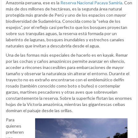
Amazonía peruana, ese es la
Reserva Nacional Pacaya Samiria
. Con
más de dos millones de hectáreas, es la segunda área natural
protegida más grande de Perú y uno de los espacios con mayor
biodiversidad de Sudamérica. Conocida como la "selva de los
espejos", por el reflejo casi perfecto que los bosques proyectan
sobre sus tranquilas aguas, la reserva está formada por un
laberinto de lagunas, bosques inundables y estrechos canales
naturales que invitan a descubrirla desde el agua.
Una de las formas más especiales de hacerlo es en kayak. Remar
por las cochas y caños amazónicos permite avanzar en silencio,
acceder a rincones inaccesibles para embarcaciones de mayor
tamaño y observar la naturaleza sin alterar el entorno. Durante el
trayecto no es extraño encontrarse con el emblemático delfín
rosado (también conocido como boto o bufeo) o contemplar
garzas, martines pescadores y otras aves que sobrevuelan
constantemente la reserva. Sobre la superficie flotan las enormes
hojas de la Victoria amazónica, mientras las gigantescas ceibas
dominan el paisaje desde las orillas.
Para
quienes
prefieren