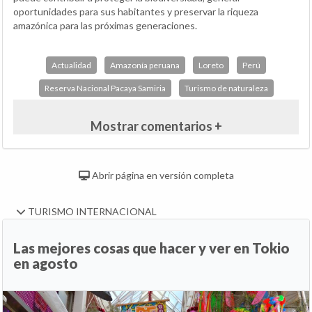
oportunidades para sus habitantes y preservar la riqueza
amazónica para las próximas generaciones.
Actualidad
Amazonía peruana
Loreto
Perú
Reserva Nacional Pacaya Samiria
Turismo de naturaleza
Mostrar comentarios +
Abrir página en versión completa
TURISMO INTERNACIONAL
Las mejores cosas que hacer y ver en Tokio
en agosto
Anterior
Si