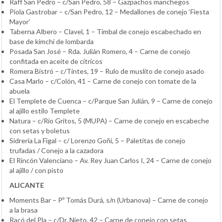
Raff San Pedro – c/San Pedro, 58 – Gazpachos manchegos
Piola Gastrobar – c/San Pedro, 12 – Medallones de conejo ‘Fiesta
Mayor’
Taberna Albero – Clavel, 1 – Timbal de conejo escabechado en
base de kimchi de lombarda
Posada San José – Rda. Julián Romero, 4 – Carne de conejo
confitada en aceite de cítricos
Romera Bistró – c/Tintes, 19 – Rulo de muslito de conejo asado
Casa Marlo – c/Colón, 41 – Carne de conejo con tomate de la
abuela
El Templete de Cuenca – c/Parque San Julián, 9 – Carne de conejo
al ajillo estilo Templete
Natura – c/Río Gritos, 5 (MUPA) – Carne de conejo en escabeche
con setas y boletus
Sidrería La Figal – c/ Lorenzo Goñi, 5 – Paletitas de conejo
trufadas / Conejo a la cazadora
El Rincón Valenciano – Av. Rey Juan Carlos I, 24 – Carne de conejo
al ajillo / con pisto
ALICANTE
Moments Bar – Pº Tomás Durá, s/n (Urbanova) – Carne de conejo
a la brasa
Racó del Pla – c/Dr. Nieto, 42 – Carne de conejo con setas