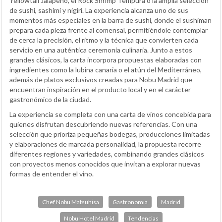
Yellowtail Jalapeño, el Rock Shrimp Tempura o la amplia selección
de sushi, sashimi y nigiri. La experiencia alcanza uno de sus
momentos más especiales en la barra de sushi, donde el sushiman
prepara cada pieza frente al comensal, permitiéndole contemplar
de cerca la precisión, el ritmo y la técnica que convierten cada
servicio en una auténtica ceremonia culinaria. Junto a estos
grandes clásicos, la carta incorpora propuestas elaboradas con
ingredientes como la lubina canaria o el atún del Mediterráneo,
además de platos exclusivos creadas para Nobu Madrid que
encuentran inspiración en el producto local y en el carácter
gastronómico de la ciudad.
La experiencia se completa con una carta de vinos concebida para
quienes disfrutan descubriendo nuevas referencias. Con una
selección que prioriza pequeñas bodegas, producciones limitadas
y elaboraciones de marcada personalidad, la propuesta recorre
diferentes regiones y variedades, combinando grandes clásicos
con proyectos menos conocidos que invitan a explorar nuevas
formas de entender el vino.
Chef Nobu Matsuhisa
Gastronomia
Madrid
Nobu Hotel Madrid
Tendencias