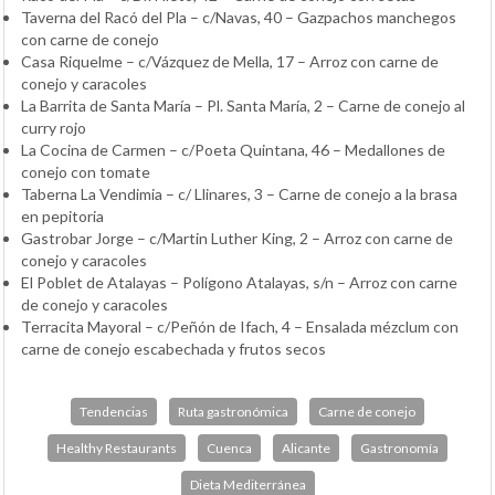
Taverna del Racó del Pla – c/Navas, 40 – Gazpachos manchegos
con carne de conejo
Casa Riquelme – c/Vázquez de Mella, 17 – Arroz con carne de
conejo y caracoles
La Barrita de Santa María – Pl. Santa María, 2 – Carne de conejo al
curry rojo
La Cocina de Carmen – c/Poeta Quintana, 46 – Medallones de
conejo con tomate
Taberna La Vendimia – c/ Llinares, 3 – Carne de conejo a la brasa
en pepitoria
Gastrobar Jorge – c/Martin Luther King, 2 – Arroz con carne de
conejo y caracoles
El Poblet de Atalayas – Polígono Atalayas, s/n – Arroz con carne
de conejo y caracoles
Terracita Mayoral – c/Peñón de Ifach, 4 – Ensalada mézclum con
carne de conejo escabechada y frutos secos
Tendencias
Ruta gastronómica
Carne de conejo
Healthy Restaurants
Cuenca
Alicante
Gastronomía
Dieta Mediterránea