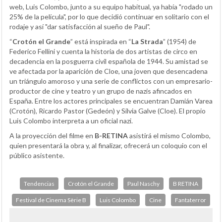
web, Luis Colombo, junto a su equipo habitual, ya había "rodado un
25% de la película", por lo que decidió continuar en solitario con el
rodaje y así "dar satisfacción al sueño de Paul".
“
Crotón el Grande
” está inspirada en “
La Strada
” (1954) de
Federico Fellini y cuenta la historia de dos artistas de circo en
decadencia en la posguerra civil española de 1944. Su amistad se
ve afectada por la aparición de Cloe, una joven que desencadena
un triángulo amoroso y una serie de conflictos con un empresario-
productor de cine y teatro y un grupo de nazis afincados en
España. Entre los actores principales se encuentran Damián Varea
(Crotón), Ricardo Pastor (Gedeón) y Silvia Galve (Cloe). El propio
Luis Colombo interpreta a un oficial nazi.
A la proyección del filme en
B-RETINA
asistirá el mismo Colombo,
quien presentará la obra y, al finalizar, ofrecerá un coloquio con el
público asistente.
Tendencias
Crotón el Grande
Paul Naschy
B RETINA
Festival de Cinema Sèrie B
Luis Colombo
Cine
Fantaterror