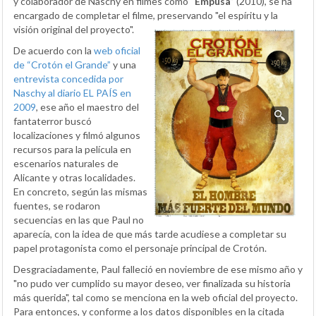
y colaborador de Naschy en filmes como “
Empusa
” (2010), se ha
encargado de completar el filme, preservando "el espíritu y la
visión original del proyecto".
De acuerdo con la
web oficial
de “Crotón el Grande”
y una
entrevista concedida por
Naschy al diario EL PAÍS en
2009
, ese año el maestro del
fantaterror buscó
localizaciones y filmó algunos
recursos para la película en
escenarios naturales de
Alicante y otras localidades.
En concreto, según las mismas
fuentes, se rodaron
secuencias en las que Paul no
aparecía, con la idea de que más tarde acudiese a completar su
papel protagonista como el personaje principal de Crotón.
Desgraciadamente, Paul falleció en noviembre de ese mismo año y
"no pudo ver cumplido su mayor deseo, ver finalizada su historia
más querida", tal como se menciona en la web oficial del proyecto.
Para entonces, y conforme a los datos disponibles en la citada