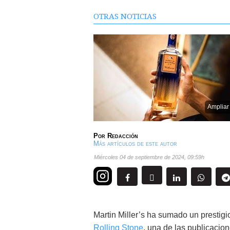
OTRAS NOTICIAS
Ampliar
Por
Redacción
Más artículos de este autor
miércoles 04 de septiembre de 2024
,
09:59h
Martin Miller’s ha sumado un prestig
Rolling Stone
, una de las publicacion