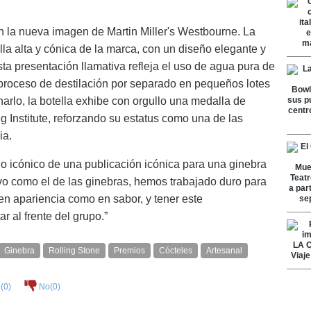
on la nueva imagen de Martin Miller's Westbourne. La
lla alta y cónica de la marca, con un diseño elegante y
sta presentación llamativa refleja el uso de agua pura de
 proceso de destilación por separado en pequeños lotes
arlo, la botella exhibe con orgullo una medalla de
g Institute, reforzando su estatus como una de las
ia.
o icónico de una publicación icónica para una ginebra
vo como el de las ginebras, hemos trabajado duro para
en apariencia como en sabor, y tener este
r al frente del grupo.”
Ginebra
Rolling Stone
Premios
Cócteles
Artesanal
(
0
)
No(
0
)