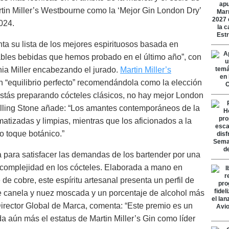
rtin Miller’s Westbourne como la ‘Mejor Gin London Dry’
024.
a su lista de los mejores espirituosos basada en
ables bebidas que hemos probado en el último año”, con
nia Miller encabezando el jurado.
Martin Miller’s
n “equilibrio perfecto” recomendándola como la elección
i estás preparando cócteles clásicos, no hay mejor London
olling Stone añade: “Los amantes contemporáneos de la
matizadas y limpias, mientras que los aficionados a la
do toque botánico.”
a para satisfacer las demandas de los bartender por una
r complejidad en los cócteles. Elaborada a mano en
 cobre, este espíritu artesanal presenta un perfil de
 canela y nuez moscada y un porcentaje de alcohol más
Director Global de Marca, comenta: “Este premio es un
a aún más el estatus de Martin Miller’s Gin como líder