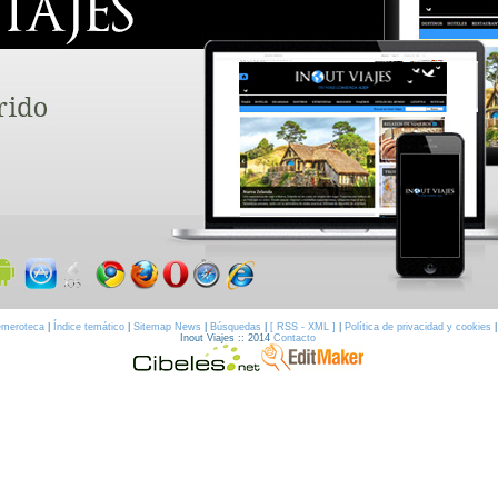
meroteca
|
Índice temático
|
Sitemap News
|
Búsquedas
|
[ RSS - XML ]
|
Política de privacidad y cookies
Inout Viajes :: 2014
Contacto