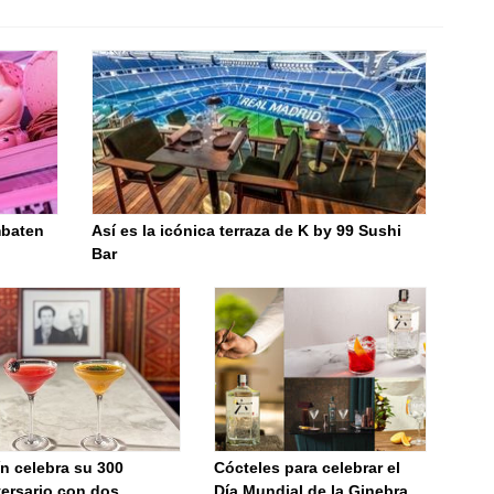
mbaten
Así es la icónica terraza de K by 99 Sushi
Bar
n celebra su 300
Cócteles para celebrar el
versario con dos
Día Mundial de la Ginebra