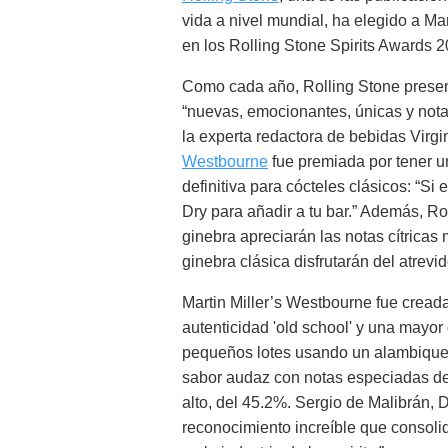
vida a nivel mundial, ha elegido a Ma
en los Rolling Stone Spirits Awards 2
Como cada año, Rolling Stone present
“nuevas, emocionantes, únicas y not
la experta redactora de bebidas Virgi
Westbourne
fue premiada por tener u
definitiva para cócteles clásicos: “S
Dry para añadir a tu bar.” Además, R
ginebra apreciarán las notas cítricas 
ginebra clásica disfrutarán del atrevi
Martin Miller’s Westbourne fue cread
autenticidad 'old school' y una mayo
pequeños lotes usando un alambique de
sabor audaz con notas especiadas de
alto, del 45.2%. Sergio de Malibrán, 
reconocimiento increíble que consolid