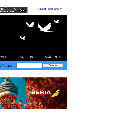
Select Language
▼
TYLE
VIAJEROS
IMÁGENES
ut Viajes