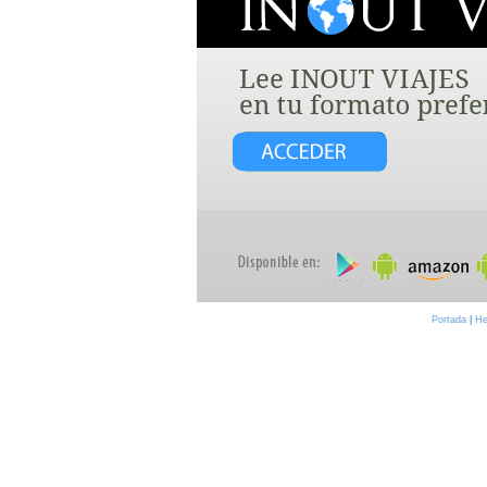
Portada
|
He