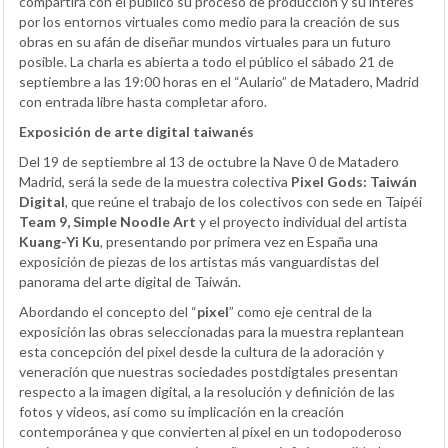
compartirá con el público su proceso de producción y su interés
por los entornos virtuales como medio para la creación de sus
obras en su afán de diseñar mundos virtuales para un futuro
posible. La charla es abierta a todo el público el sábado 21 de
septiembre a las 19:00 horas en el “Aulario” de Matadero, Madrid
con entrada libre hasta completar aforo.
Exposición de arte digital taiwanés
Del 19 de septiembre al 13 de octubre la Nave 0 de Matadero
Madrid, será la sede de la muestra colectiva
Pixel Gods: Taiwán
Digital
, que reúne el trabajo de los colectivos con sede en Taipéi
Team 9, Simple Noodle Art
y el proyecto individual del artista
Kuang-Yi Ku
, presentando por primera vez en España una
exposición de piezas de los artistas más vanguardistas del
panorama del arte digital de Taiwán.
Abordando el concepto del “
pixel
” como eje central de la
exposición las obras seleccionadas para la muestra replantean
esta concepción del pixel desde la cultura de la adoración y
veneración que nuestras sociedades postdigtales presentan
respecto a la imagen digital, a la resolución y definición de las
fotos y videos, así como su implicación en la creación
contemporánea y que convierten al píxel en un todopoderoso