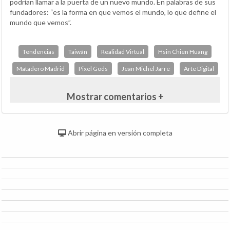
podrían llamar a la puerta de un nuevo mundo. En palabras de sus
fundadores: “es la forma en que vemos el mundo, lo que define el
mundo que vemos”.
Tendencias
Taiwán
Realidad Virtual
Hsin Chien Huang
Matadero Madrid
Pixel Gods
Jean Michel Jarre
Arte Digital
Mostrar comentarios +
Abrir página en versión completa