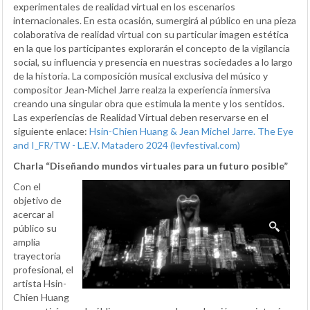
experimentales de realidad virtual en los escenarios
internacionales. En esta ocasión, sumergirá al público en una pieza
colaborativa de realidad virtual con su particular imagen estética
en la que los participantes explorarán el concepto de la vigilancia
social, su influencia y presencia en nuestras sociedades a lo largo
de la historia. La composición musical exclusiva del músico y
compositor Jean-Michel Jarre realza la experiencia inmersiva
creando una singular obra que estimula la mente y los sentidos.
Las experiencias de Realidad Virtual deben reservarse en el
siguiente enlace:
Hsin-Chien Huang & Jean Michel Jarre. The Eye
and I_FR/TW - L.E.V. Matadero 2024 (levfestival.com)
Charla “Diseñando mundos virtuales para un futuro posible”
Con el
objetivo de
acercar al
público su
amplia
trayectoria
profesional, el
artista Hsin-
Chien Huang