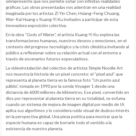
omnipresente que nos permite soñar con infinitas realidades
gráficas. Las obras presentadas nos adentran en una realidad
imaginada por los artistas Zi Yin Chen, Hsiang–Feng Chuang,
Wei–Kai Huang y Kuang-Yi Ku invitados a participar de esta
innovadora exposición colectiva.
En la obra “Gods of Water”, el artista Kuang-Yi Ku explora las
transformaciones humanas, nuestros deseos y emociones, en el
contexto del progreso tecnológico y la crisis climática invitando al
público a reflexionar sobre su relación actual con el entorno a
través de escenarios futuros especulativos.
La videoinstalación del colectivo de artistas Simple Noodle Art
nos muestra la historia de un píxel concreto: el “pixel azul” que
representa al planeta tierra en la famosa foto “Un punto azul
pálido”, tomada en 1990 por la sonda Voyager 1 desde una
distancia de 6000 millones de kilómetros. Ese píxel, convertido en
dios por representar al planeta tierra en su totalidad, se esfuma
cuando un sistema de mejora de imagen digital por medio de IA
aplica sus algoritmos y lo considera ruido visual de dudoso interés
en la perspectiva global. Una pieza poética para mostrar que la
especie humana es capaz de borrarle todo el sentido a la
existencia de nuestro planeta.