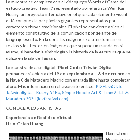
La muestra se completa con el videojuego Words of Game del
estudio creativo Team 9 representado por el artista Wei–Kai
Huang, un proyecto interactivo en el que cada elemento visual
está compuesto por píxeles gigantes representados por
caracteres chinos tradicionales. El píxel se convierte así en el
elemento constitutivo de la comunicación por delante del
lenguaje escrito. En la obra, las imágenes se transforman en
textos y los textos en imágenes que supone un mundo en sí
mismo, al heredar la simbología y la historia de la escritura que se
utiliza en la isla de Taiwán.
La muestra de arte digital “
Pixel Gods: Taiwán Digital
”
permanecerá abierta del
19 de septiembre al 13 de octubre
en
la Nave 0 de Matadero Madrid con entrada libre hasta completar
aforo. Más información en el siguiente enlace:
PIXEL GODS.
Taiwán digital - Kuang-Yi Ku, Simple Noodle Art & Team9 - L.E.V.
Matadero 2024 (levfestival.com)
CONOCE A LOS ARTISTAS
Experiencia de Realidad Virtual:
Hsin-Chien Huang
Hsin-Chien
Huang es un