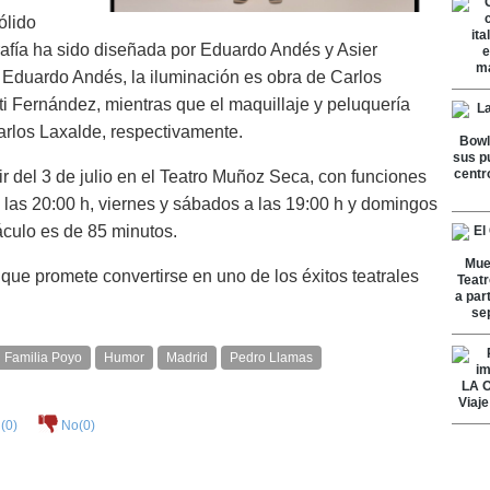
ólido
grafía ha sido diseñada por Eduardo Andés y Asier
e Eduardo Andés, la iluminación es obra de Carlos
uti Fernández, mientras que el maquillaje y peluquería
rlos Laxalde, respectivamente.
ir del 3 de julio en el Teatro Muñoz Seca, con funciones
las 20:00 h, viernes y sábados a las 19:00 h y domingos
áculo es de 85 minutos.
que promete convertirse en uno de los éxitos teatrales
Familia Poyo
Humor
Madrid
Pedro Llamas
(
0
)
No(
0
)