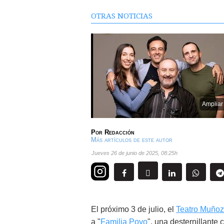
OTRAS NOTICIAS
Ampliar
Por
Redacción
Más artículos de este autor
jueves 26 de junio de 2025
,
08:25h
El próximo 3 de julio, el
Teatro Muñoz
a "
Familia Poyo
", una desternillante