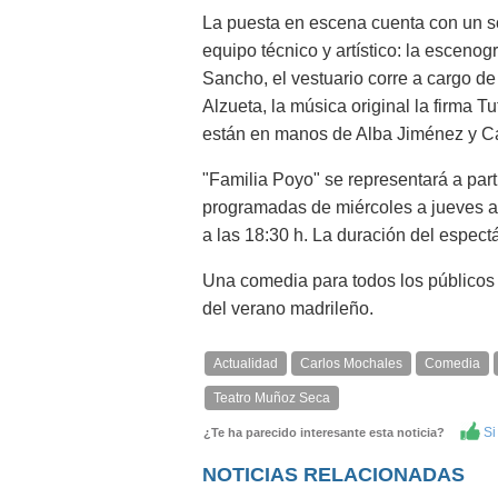
La puesta en escena cuenta con un s
equipo técnico y artístico: la esceno
Sancho, el vestuario corre a cargo d
Alzueta, la música original la firma T
están en manos de Alba Jiménez y Ca
"Familia Poyo" se representará a part
programadas de miércoles a jueves a 
a las 18:30 h. La duración del espect
Una comedia para todos los públicos 
del verano madrileño.
Actualidad
Carlos Mochales
Comedia
Teatro Muñoz Seca
Si 
¿Te ha parecido interesante esta noticia?
NOTICIAS RELACIONADAS