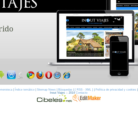
meroteca
|
Índice temático
|
Sitemap News
|
Búsquedas
|
[ RSS - XML ]
|
Política de privacidad y cookies
Inout Viajes :: 2014
Contacto