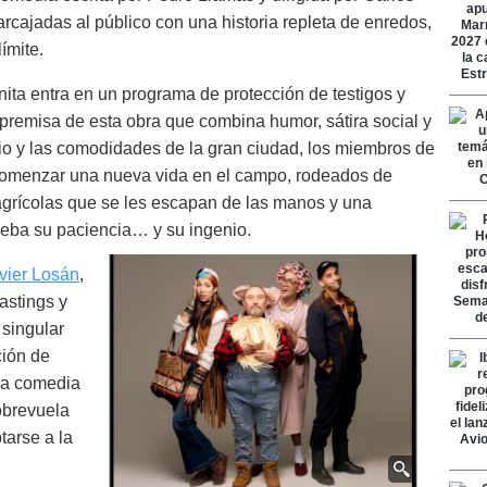
rcajadas al público con una historia repleta de enredos,
límite.
ita entra en un programa de protección de testigos y
 premisa de esta obra que combina humor, sátira social y
io y las comodidades de la gran ciudad, los miembros de
comenzar una nueva vida en el campo, rodeados de
agrícolas que se les escapan de las manos y una
ueba su paciencia… y su ingenio.
vier Losán
,
astings y
 singular
ción de
 La comedia
obrevuela
tarse a la