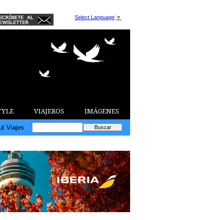
Select Language
▼
TYLE
VIAJEROS
IMÁGENES
ut Viajes