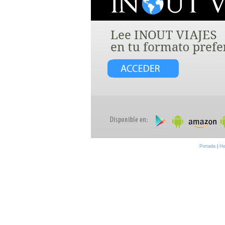
Portada
|
He