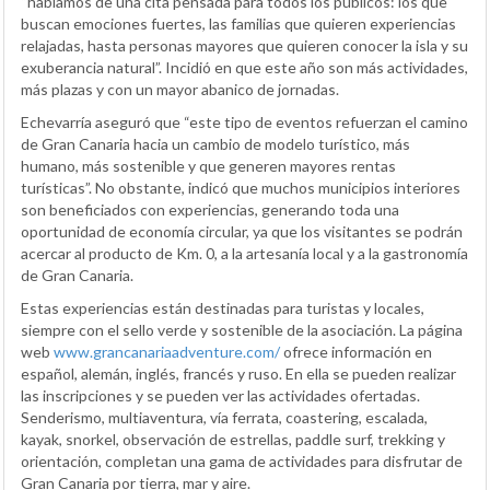
“hablamos de una cita pensada para todos los públicos: los que
buscan emociones fuertes, las familias que quieren experiencias
relajadas, hasta personas mayores que quieren conocer la isla y su
exuberancia natural”. Incidió en que este año son más actividades,
más plazas y con un mayor abanico de jornadas.
Echevarría aseguró que “este tipo de eventos refuerzan el camino
de Gran Canaria hacia un cambio de modelo turístico, más
humano, más sostenible y que generen mayores rentas
turísticas”. No obstante, indicó que muchos municipios interiores
son beneficiados con experiencias, generando toda una
oportunidad de economía circular, ya que los visitantes se podrán
acercar al producto de Km. 0, a la artesanía local y a la gastronomía
de Gran Canaria.
Estas experiencias están destinadas para turistas y locales,
siempre con el sello verde y sostenible de la asociación. La página
web
www.grancanariaadventure.com/
ofrece información en
español, alemán, inglés, francés y ruso. En ella se pueden realizar
las inscripciones y se pueden ver las actividades ofertadas.
Senderismo, multiaventura, vía ferrata, coastering, escalada,
kayak, snorkel, observación de estrellas, paddle surf, trekking y
orientación, completan una gama de actividades para disfrutar de
Gran Canaria por tierra, mar y aire.