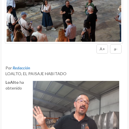
A+
a-
Por
Redacción
LOALTO, EL PAISAJE HABITADO
LoAlto
ha
obtenido