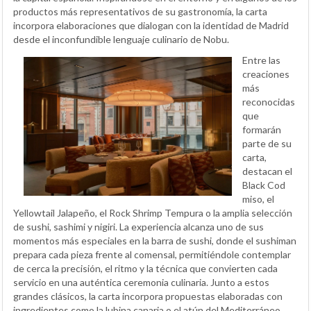
productos más representativos de su gastronomía, la carta
incorpora elaboraciones que dialogan con la identidad de Madrid
desde el inconfundible lenguaje culinario de Nobu.
Entre las
creaciones
más
reconocidas
que
formarán
parte de su
carta,
destacan el
Black Cod
miso, el
Yellowtail Jalapeño, el Rock Shrimp Tempura o la amplia selección
de sushi, sashimi y nigiri. La experiencia alcanza uno de sus
momentos más especiales en la barra de sushi, donde el sushiman
prepara cada pieza frente al comensal, permitiéndole contemplar
de cerca la precisión, el ritmo y la técnica que convierten cada
servicio en una auténtica ceremonia culinaria. Junto a estos
grandes clásicos, la carta incorpora propuestas elaboradas con
ingredientes como la lubina canaria o el atún del Mediterráneo,