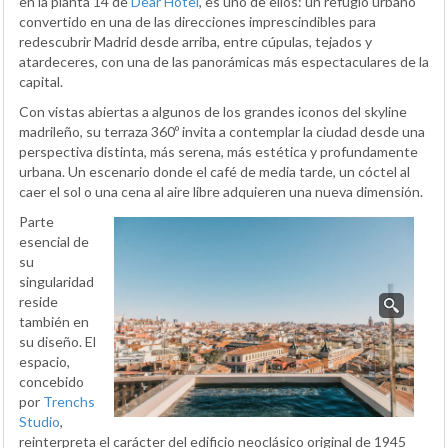
en la planta 14 de
Dear Hotel
, es uno de ellos: un refugio urbano
convertido en una de las direcciones imprescindibles para
redescubrir Madrid desde arriba, entre cúpulas, tejados y
atardeceres, con una de las panorámicas más espectaculares de la
capital.
Con vistas abiertas a algunos de los grandes iconos del skyline
madrileño, su terraza 360º invita a contemplar la ciudad desde una
perspectiva distinta, más serena, más estética y profundamente
urbana. Un escenario donde el café de media tarde, un cóctel al
caer el sol o una cena al aire libre adquieren una nueva dimensión.
Parte
esencial de
su
singularidad
reside
también en
su diseño. El
espacio,
concebido
por
Trenchs
Studio
,
reinterpreta el carácter del edificio neoclásico original de 1945