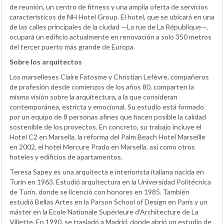
de reunión, un centro de fitness y una amplia oferta de servicios
característicos de NH Hotel Group. El hotel, que se ubicará en una
de las calles principales de la ciudad —La rue de La République—,
ocupará un edificio actualmente en renovación a solo 350 metros
del tercer puerto más grande de Europa.
Sobre los arquitectos
Los marselleses Claire Fatosme y Christian Lefèvre, compañeros
de profesión desde comienzos de los años 80, comparten la
misma visión sobre la arquitectura, a la que consideran
contemporánea, estricta y emocional. Su estudio está formado
por un equipo de 8 personas afines que hacen posible la calidad
sostenible de los proyectos. En concreto, su trabajo incluye el
Hotel C2 en Marsella, la reforma del Palm Beach Hotel Marseille
en 2002, el hotel Mercure Prado en Marsella, así como otros
hoteles y edificios de apartamentos.
Teresa Sapey es una arquitecta e interiorista italiana nacida en
Turín en 1963. Estudió arquitectura en la Universidad Politécnica
de Turín, donde se licenció con honores en 1985. También
estudió Bellas Artes en la Parson School of Design en París y un
máster en la Ecole Nationale Supérieure d'Architecture de La
Villette. En 1990, se trasladó a Madrid, donde abrió un estudio de