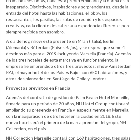
En los hoteles nhow, nada está predeterminado y la norma es lo
inesperado. Distintivos, inspiradores y sorprendentes, desde la
entrada del hotel hasta las habitaciones, el lobby, los
restaurantes, los pasillos, las salas de reunión y los espacios
creativos, cada cliente descubre una experiencia diferente, pero
siempre recibida con asombro.
A día de hoy, nhow está presente en Milán (Italia), Berlín
(Alemania) y Róterdam (Países Bajos), y se espera que sume 4
destinos más para el 2019 incluyendo Marsella (Francia). Además
de los tres hoteles de esta marca ya en funcionamiento, la
empresa he emprendido otros tres proyectos: nhow Amsterdam
RAI, el mayor hotel de los Países Bajos con 650 habitaciones, y
otros dos planeados en Santiago de Chile y Londres.
Proyectos previstos en Francia
Además del contrato de gestión de Palm Beach Hotel Marseille,
firmado para un período de 20 años, NH Hotel Group continuará
ampliando su presencia en Francia y, especialmente en Marsella,
con la inauguración de otro hotel en la ciudad en 2018. Este
nuevo hotel será el primero de la marca premiun del grupo, NH
Collection, en el país.
NH Collection Marseille contará con 169 habitaciones, tres salas