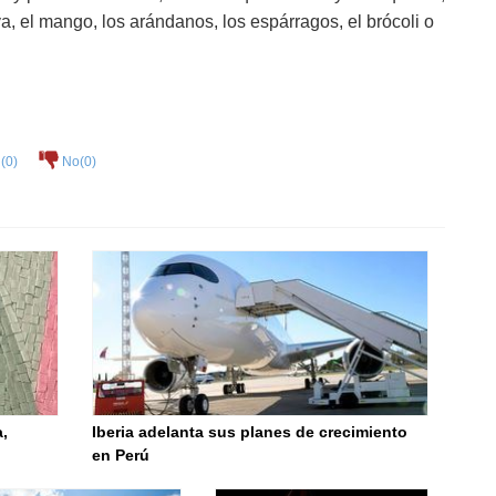
ya, el mango, los arándanos, los espárragos, el brócoli o
(
0
)
No(
0
)
a,
Iberia adelanta sus planes de crecimiento
en Perú