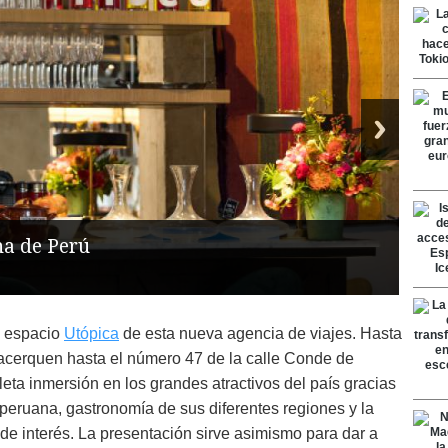
na de Perú
l espacio
Utópica
de esta nueva agencia de viajes. Hasta
acerquen hasta el número 47 de la calle Conde de
eta inmersión en los grandes atractivos del país gracias
peruana, gastronomía de sus diferentes regiones y la
de interés. La presentación sirve asimismo para dar a