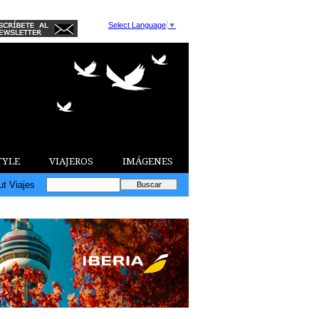
Select Language
▼
TYLE
VIAJEROS
IMÁGENES
ut Viajes