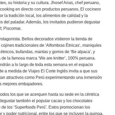
es, su historia y su cultura. Jhosef Arias, chef peruano,
cooking en directo con productos peruanos. El cocinero
 la tradición local, los alimentos de calidad y la
és del paladar. Además, los invitados pudieron degustar
f, Piscomar.
rotagonista. Bellos decorados vistieron la tienda de
cojines tradicionales de ‘Alfombras Étnicas‘, maniquíes
 étnicos, bufandas, mantas y gorros de ‘Be alpaca’, y
ca de la famosa marca ‘We are knitter’, 100% peruana.
drán a lo largo de toda esta semana en el espacio
e a medida de Viajes El Corte Inglés invita a que sus
 tan atractivos como Perú experimentando una inmersión
us mejores embajadores.
odos los que se acerquen hasta su sede en la céntrica
degustar también el popular cacao y los chocolates
 de los ‘Superfoods Perú’. Estos promocionan los
y poder nutricional, entre los que se incluyen la quinoa,