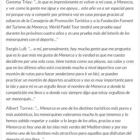
Gemma Triay:
“…lo que es impresionante es volver a mi casa, a Menorca,
y ver como la gente me sigue y me apoya… este año va a ser especial para
mí porque voy a competir por primera vez en casa porque gracias al
esfuerzo de la Consejería de Promoción Turística y a la Fundación Foment
del Turisme de Menorca, World Padel Tour tendrá una prueba aquí
durante los próximos cuatro años y es una prueba más del interés de los
menorquines con el deporte…”
Sergio Lull:
“… a mí, personalmente, hay mucha gente que me pregunta
que es lo que más me gusta de Menorca y la verdad es que me cuesta
decidirme por una sola cosa, tiene tantas como sus playas, sus calas y creo
que en los últimos años está creciendo mucho a nivel deportivo con un
montón de rutas para hacer senderismo para ir en bici, se pueden
practicar un montón de deportes acuáticos y eso es muy importante para
la isla y para mí es un orgullo llevar el nombre de Menorca a donde la
competición me lleve y a donde voy siempre digo que estoy orgulloso de
ser menorquín…”
Albert Torres:
“… Menorca es uno de los destinos turísticos más puros y
más auténticos, los menorquines valoramos mucho lo que tenemos y lo
hemos sabido respetar y cuidar a lo largo de los años, gracias a eso
Menorca es hoy una de las islas más verdes del Mediterráneo y por eso
mismo uno de los destinos más atractivos para aquellos que disfrutan del
deporte al aire libre…”