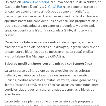
Ubicado en
Urban Hive Madrid
, el nuevo social hub de la ciudad, en
Cuesta de Santo Domingo, 9,
GINA Bar
nace como un punto de
encuentro abierto tanto a huéspedes como a madrileños,
pensado para acompañar diferentes momentos del día: desde el
aperitivo hasta una copa después de cenar. Una propuesta en la
que la coctelería adquiere un papel protagonista y donde cada
creación cuenta una historia vinculada a GINA, al hotel y a la
ciudad.
“Nuestra coctelería es un viaje entre Italia y España, entre la
tradición y la rebeldía. Sabores que dialogan, ingredientes que se
encuentran e historias que se mezclan en cada copa”, explica
Pietro Tálamo, Bar Manager de GINA Bar.
Sabores mediterráneos con una mirada contemporánea
La carta parte de ingredientes reconocibles de las culturas
italiana y española para llevarlos a un terreno más creativo.
Cítricos, hierbas aromáticas, frutas, vermuts, vinos generosos y
licores italianos conviven con técnicas actuales como infusiones,
cordiales elaborados en casa, ahumados, espumas o hielos de
gran formato.
La coctelería se plantea como una extensión de la propuesta
gastronómica de GINA. Hay opciones ligeras y refrescantes para