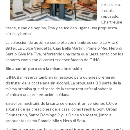
de la carta.
Tequila
reposado,
Chartreuse
verde, zumo de pepino, lima y saúco dan lugar a una propuesta
cítrica y herbal.
La selección de autor se completa con nombres como La Vita è
Bitter, La Dolce Vendetta, Ciao Bella Martini, Pomelo Mio, Nero di
Sera o Give Me Five, reforzando una carta que juega tanto con los
sabores como con el carácter desenfadado de GINA.
Sin alcohol, pero con la misma intención
GINA Bar reserva también un espacio para quienes prefieren
disfrutar de la coctelería sin alcohol. La propuesta 0.0 parte de la
misma premisa que el resto de la carta: renunciar al sabor, la
técnica o una presentación cuidada.
Entre los mocktails de la carta se encuentran versiones 0.0 de
algunas de las creaciones de la casa, como Fresh Bloom, Urban
Connection, Santo Domingo 9 y La Dolce Vendetta, junto a
propuestas como Pomelo Mio y Nero di Sera.
Un lugar para encontrarse, compartir y quedarse un poco más