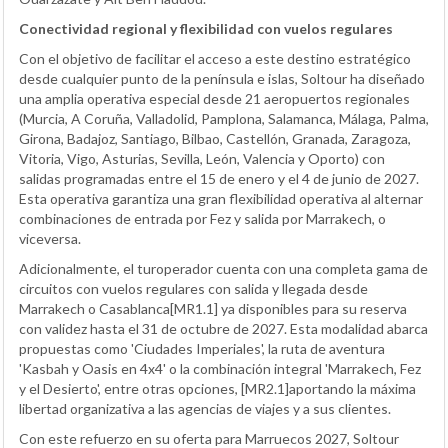
Conectividad regional y flexibilidad con vuelos regulares
Con el objetivo de facilitar el acceso a este destino estratégico
desde cualquier punto de la península e islas, Soltour ha diseñado
una amplia operativa especial desde 21 aeropuertos regionales
(Murcia, A Coruña, Valladolid, Pamplona, Salamanca, Málaga, Palma,
Girona, Badajoz, Santiago, Bilbao, Castellón, Granada, Zaragoza,
Vitoria, Vigo, Asturias, Sevilla, León, Valencia y Oporto) con
salidas programadas entre el 15 de enero y el 4 de junio de 2027.
Esta operativa garantiza una gran flexibilidad operativa al alternar
combinaciones de entrada por Fez y salida por Marrakech, o
viceversa.
Adicionalmente, el turoperador cuenta con una completa gama de
circuitos con vuelos regulares con salida y llegada desde
Marrakech o Casablanca[MR1.1] ya disponibles para su reserva
con validez hasta el 31 de octubre de 2027. Esta modalidad abarca
propuestas como 'Ciudades Imperiales', la ruta de aventura
'Kasbah y Oasis en 4x4' o la combinación integral 'Marrakech, Fez
y el Desierto', entre otras opciones, [MR2.1]aportando la máxima
libertad organizativa a las agencias de viajes y a sus clientes.
Con este refuerzo en su oferta para Marruecos 2027, Soltour