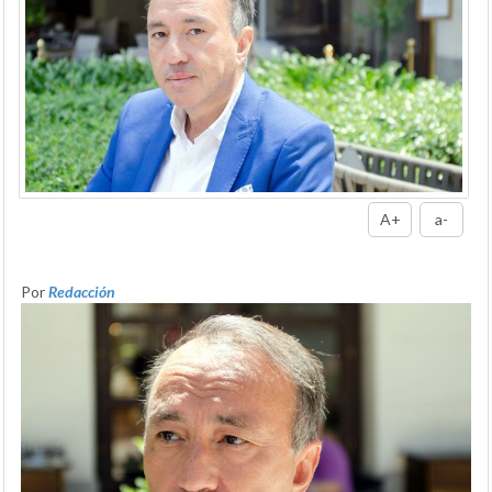
A+
a-
Por
Redacción