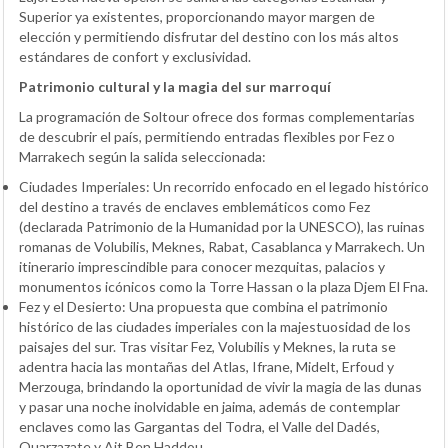
Superior ya existentes, proporcionando mayor margen de
elección y permitiendo disfrutar del destino con los más altos
estándares de confort y exclusividad.
Patrimonio cultural y la magia del sur marroquí
La programación de Soltour ofrece dos formas complementarias
de descubrir el país, permitiendo entradas flexibles por Fez o
Marrakech según la salida seleccionada:
Ciudades Imperiales: Un recorrido enfocado en el legado histórico
del destino a través de enclaves emblemáticos como Fez
(declarada Patrimonio de la Humanidad por la UNESCO), las ruinas
romanas de Volubilis, Meknes, Rabat, Casablanca y Marrakech. Un
itinerario imprescindible para conocer mezquitas, palacios y
monumentos icónicos como la Torre Hassan o la plaza Djem El Fna.
Fez y el Desierto: Una propuesta que combina el patrimonio
histórico de las ciudades imperiales con la majestuosidad de los
paisajes del sur. Tras visitar Fez, Volubilis y Meknes, la ruta se
adentra hacia las montañas del Atlas, Ifrane, Midelt, Erfoud y
Merzouga, brindando la oportunidad de vivir la magia de las dunas
y pasar una noche inolvidable en jaima, además de contemplar
enclaves como las Gargantas del Todra, el Valle del Dadés,
Ouarzazate y Ait Ben Haddou.