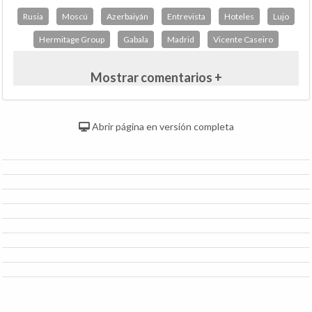
Rusia
Moscú
Azerbaiyán
Entrevista
Hoteles
Lujo
Hermitage Group
Gabala
Madrid
Vicente Caseiro
Mostrar comentarios +
Abrir página en versión completa