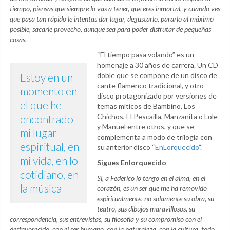
tiempo, piensas que siempre lo vas a tener, que eres inmortal, y cuando ves
que pasa tan rápido le intentas dar lugar, degustarlo, pararlo al máximo
posible, sacarle provecho, aunque sea para poder disfrutar de pequeñas
cosas.
“El tiempo pasa volando” es un
homenaje a 30 años de carrera. Un CD
Estoy en un
doble que se compone de un disco de
cante flamenco tradicional, y otro
momento en
disco protagonizado por versiones de
el que he
temas míticos de Bambino, Los
Chichos, El Pescaílla, Manzanita o Lole
encontrado
y Manuel entre otros, y que se
mi lugar
complementa a modo de trilogía con
espiritual, en
su anterior disco “
EnLorquecido
”.
mi vida, en lo
Sigues Enlorquecido
cotidiano, en
Sí, a Federico lo tengo en el alma, en el
la música
corazón, es un ser que me ha removido
espiritualmente, no solamente su obra, su
teatro, sus dibujos maravillosos, su
correspondencia, sus entrevistas, su filosofía y su compromiso con el
desfavorecido, con el ser humano, con la naturaleza, con la cultura, todo