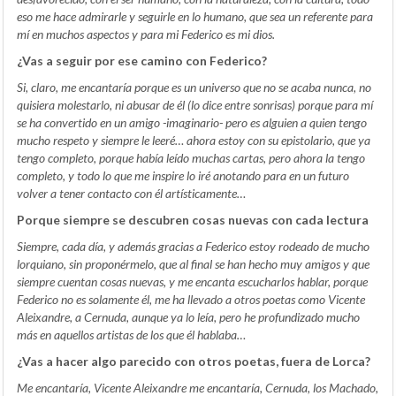
eso me hace admirarle y seguirle en lo humano, que sea un referente para
mí en muchos aspectos y para mi Federico es mi dios.
¿Vas a seguir por ese camino con Federico?
Si, claro, me encantaría porque es un universo que no se acaba nunca, no
quisiera molestarlo, ni abusar de él (lo dice entre sonrisas) porque para mí
se ha convertido en un amigo -imaginario- pero es alguien a quien tengo
mucho respeto y siempre le leeré… ahora estoy con su epistolario, que ya
tengo completo, porque había leído muchas cartas, pero ahora la tengo
completo, y todo lo que me inspire lo iré anotando para en un futuro
volver a tener contacto con él artísticamente…
Porque siempre se descubren cosas nuevas con cada lectura
Siempre, cada día, y además gracias a Federico estoy rodeado de mucho
lorquiano, sin proponérmelo, que al final se han hecho muy amigos y que
siempre cuentan cosas nuevas, y me encanta escucharlos hablar, porque
Federico no es solamente él, me ha llevado a otros poetas como Vicente
Aleixandre, a Cernuda, aunque ya lo leía, pero he profundizado mucho
más en aquellos artistas de los que él hablaba…
¿Vas a hacer algo parecido con otros poetas, fuera de Lorca?
Me encantaría, Vicente Aleixandre me encantaría, Cernuda, los Machado,