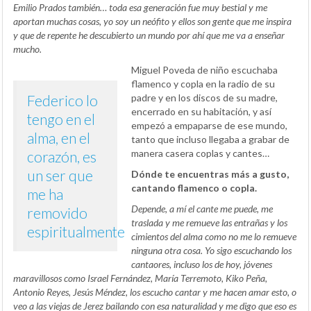
Emilio Prados también… toda esa generación fue muy bestial y me
aportan muchas cosas, yo soy un neófito y ellos son gente que me inspira
y que de repente he descubierto un mundo por ahí que me va a enseñar
mucho.
Miguel Poveda de niño escuchaba
flamenco y copla en la radio de su
Federico lo
padre y en los discos de su madre,
encerrado en su habitación, y así
tengo en el
empezó a empaparse de ese mundo,
alma, en el
tanto que incluso llegaba a grabar de
manera casera coplas y cantes…
corazón, es
un ser que
Dónde te encuentras más a gusto,
cantando flamenco o copla.
me ha
Depende, a mí el cante me puede, me
removido
traslada y me remueve las entrañas y los
espiritualmente
cimientos del alma como no me lo remueve
ninguna otra cosa. Yo sigo escuchando los
cantaores, incluso los de hoy, jóvenes
maravillosos como Israel Fernández, María Terremoto, Kiko Peña,
Antonio Reyes, Jesús Méndez, los escucho cantar y me hacen amar esto, o
veo a las viejas de Jerez bailando con esa naturalidad y me digo que eso es