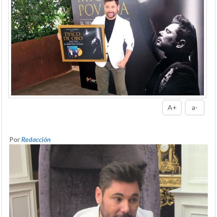
A+
a-
Por
Redacción