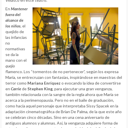
Velasco en este teatro.
En
Mantener
fuera del
alcance de
los niños
, el
quejido de
las infancias
no
normativas
se da la
mano con el
quejío
flamenco. Los “tormentos de no pertenecer”, según los expresa
María, se entrecruzan con fantasías, inspirándose en maestras del
terror como
Mariana Enríquez
o evocando la idea de convertirse
en
Carrie
de
Stephen King
, para ejecutar una gran venganza,
también relacionada con la sangre de la regla ahora que María se
acerca a la perimenopausia. Pero no en el baile de graduación,
como hacía aquel personaje que interpretaba Sissy Spacek en la
adaptación cinematográfica de Brian De Palma, de la que este año
se celebran cinco décadas. Sino en una cena aniversario de
antiguos alumnos y alumnas. Así, la venganza adquiere forma de