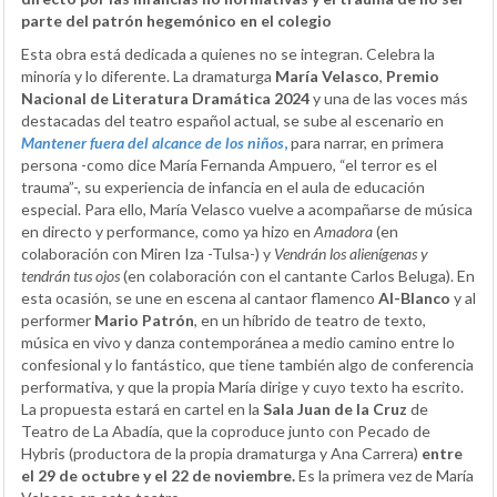
parte del patrón hegemónico en el colegio
Esta obra está dedicada a quienes no se integran. Celebra la
minoría y lo diferente. La dramaturga
María Velasco
,
Premio
Nacional de Literatura Dramática 2024
y una de las voces más
destacadas del teatro español actual, se sube al escenario en
Mantener fuera del alcance de los niños
,
para narrar, en primera
persona -como dice María Fernanda Ampuero, “el terror es el
trauma”-, su experiencia de infancia en el aula de educación
especial. Para ello, María Velasco vuelve a acompañarse de música
en directo y performance, como ya hizo en
Amadora
(en
colaboración con Miren Iza -Tulsa-) y
Vendrán los alienígenas y
tendrán tus ojos
(en colaboración con el cantante Carlos Beluga). En
esta ocasión, se une en escena al cantaor flamenco
Al-Blanco
y al
performer
Mario Patrón
, en un híbrido de teatro de texto,
música en vivo y danza contemporánea a medio camino entre lo
confesional y lo fantástico, que tiene también algo de conferencia
performativa, y que la propia María dirige y cuyo texto ha escrito.
La propuesta estará en cartel en la
Sala Juan de la Cruz
de
Teatro de La Abadía, que la coproduce junto con Pecado de
Hybris (productora de la propia dramaturga y Ana Carrera)
entre
el 29 de octubre y el 22 de noviembre.
Es la primera vez de María