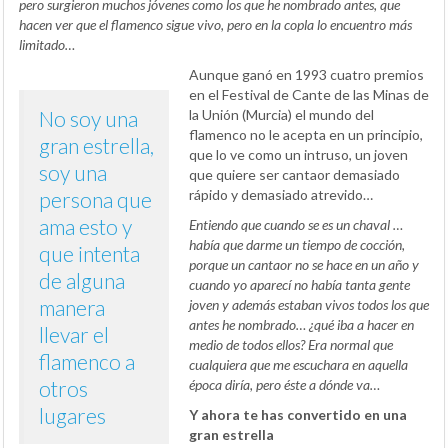
pero surgieron muchos jóvenes como los que he nombrado antes, que
hacen ver que el flamenco sigue vivo, pero en la copla lo encuentro más
limitado…
Aunque ganó en 1993 cuatro premios
en el Festival de Cante de las Minas de
No soy una
la Unión (Murcia) el mundo del
flamenco no le acepta en un principio,
gran estrella,
que lo ve como un intruso, un joven
soy una
que quiere ser cantaor demasiado
rápido y demasiado atrevido…
persona que
ama esto y
Entiendo que cuando se es un chaval …
había que darme un tiempo de cocción,
que intenta
porque un cantaor no se hace en un año y
de alguna
cuando yo aparecí no había tanta gente
manera
joven y además estaban vivos todos los que
antes he nombrado… ¿qué iba a hacer en
llevar el
medio de todos ellos? Era normal que
flamenco a
cualquiera que me escuchara en aquella
otros
época diría, pero éste a dónde va…
lugares
Y ahora te has convertido en una
gran estrella