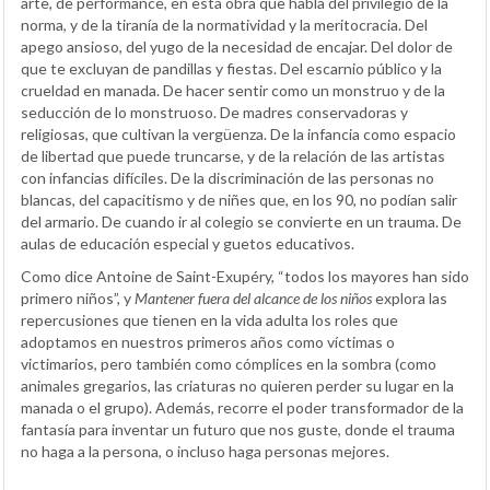
arte, de performance, en esta obra que habla del privilegio de la
norma, y de la tiranía de la normatividad y la meritocracia. Del
apego ansioso, del yugo de la necesidad de encajar. Del dolor de
que te excluyan de pandillas y fiestas. Del escarnio público y la
crueldad en manada. De hacer sentir como un monstruo y de la
seducción de lo monstruoso. De madres conservadoras y
religiosas, que cultivan la vergüenza. De la infancia como espacio
de libertad que puede truncarse, y de la relación de las artistas
con infancias difíciles. De la discriminación de las personas no
blancas, del capacitismo y de niñes que, en los 90, no podían salir
del armario. De cuando ir al colegio se convierte en un trauma. De
aulas de educación especial y guetos educativos.
Como dice Antoine de Saint-Exupéry, “todos los mayores han sido
primero niños”, y
Mantener fuera del alcance de los niños
explora las
repercusiones que tienen en la vida adulta los roles que
adoptamos en nuestros primeros años como víctimas o
victimarios, pero también como cómplices en la sombra (como
animales gregarios, las criaturas no quieren perder su lugar en la
manada o el grupo). Además, recorre el poder transformador de la
fantasía para inventar un futuro que nos guste, donde el trauma
no haga a la persona, o incluso haga personas mejores.