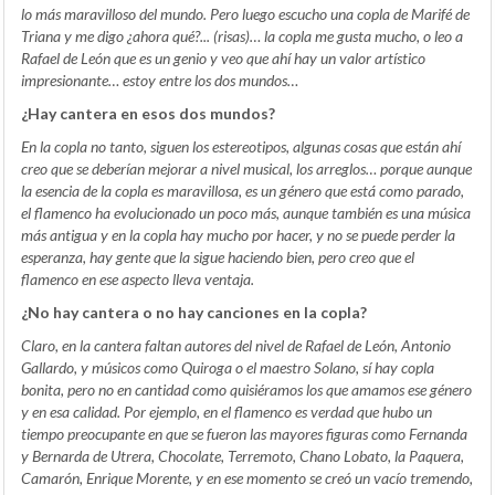
lo más maravilloso del mundo. Pero luego escucho una copla de Marifé de
Triana y me digo ¿ahora qué?... (risas)… la copla me gusta mucho, o leo a
Rafael de León que es un genio y veo que ahí hay un valor artístico
impresionante… estoy entre los dos mundos…
¿Hay cantera en esos dos mundos?
En la copla no tanto, siguen los estereotipos, algunas cosas que están ahí
creo que se deberían mejorar a nivel musical, los arreglos… porque aunque
la esencia de la copla es maravillosa, es un género que está como parado,
el flamenco ha evolucionado un poco más, aunque también es una música
más antigua y en la copla hay mucho por hacer, y no se puede perder la
esperanza, hay gente que la sigue haciendo bien, pero creo que el
flamenco en ese aspecto lleva ventaja.
¿No hay cantera o no hay canciones en la copla?
Claro, en la cantera faltan autores del nivel de Rafael de León, Antonio
Gallardo, y músicos como Quiroga o el maestro Solano, sí hay copla
bonita, pero no en cantidad como quisiéramos los que amamos ese género
y en esa calidad. Por ejemplo, en el flamenco es verdad que hubo un
tiempo preocupante en que se fueron las mayores figuras como Fernanda
y Bernarda de Utrera, Chocolate, Terremoto, Chano Lobato, la Paquera,
Camarón, Enrique Morente, y en ese momento se creó un vacío tremendo,