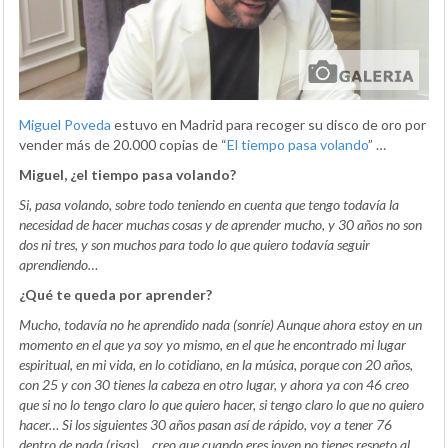
Miguel Poveda
estuvo en Madrid para recoger su disco de oro por
vender más de 20.000 copias de “
El tiempo pasa volando
” …
Miguel, ¿el tiempo pasa volando?
Si, pasa volando, sobre todo teniendo en cuenta que tengo todavía la
necesidad de hacer muchas cosas y de aprender mucho, y 30 años no son
dos ni tres, y son muchos para todo lo que quiero todavía seguir
aprendiendo…
¿Qué te queda por aprender?
Mucho, todavía no he aprendido nada (sonríe) Aunque ahora estoy en un
momento en el que ya soy yo mismo, en el que he encontrado mi lugar
espiritual, en mi vida, en lo cotidiano, en la música, porque con 20 años,
con 25 y con 30 tienes la cabeza en otro lugar, y ahora ya con 46 creo
que si no lo tengo claro lo que quiero hacer, si tengo claro lo que no quiero
hacer… Si los siguientes 30 años pasan así de rápido, voy a tener 76
dentro de nada (risas)… creo que cuando eres joven no tienes respeto al