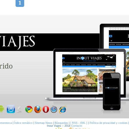
1
emeroteca
|
Índice temático
|
Sitemap News
|
Búsquedas
|
[ RSS - XML ]
|
Política de privacidad y cookies
Inout Viajes :: 2014
Contacto