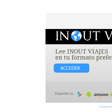
Portada
|
H