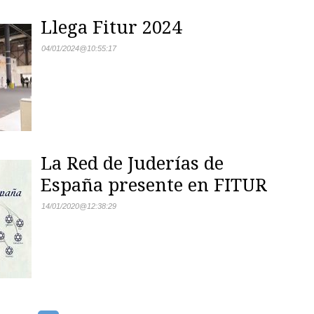
Llega Fitur 2024
04/01/2024
@
10:55:17
La Red de Juderías de
España presente en FITUR
14/01/2020
@
12:38:29