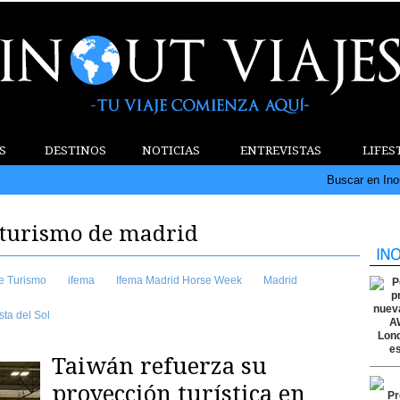
S
DESTINOS
NOTICIAS
ENTREVISTAS
LIFES
Buscar en Ino
e turismo de madrid
de Turismo
ifema
Ifema Madrid Horse Week
Madrid
ta del Sol
Taiwán refuerza su
proyección turística en