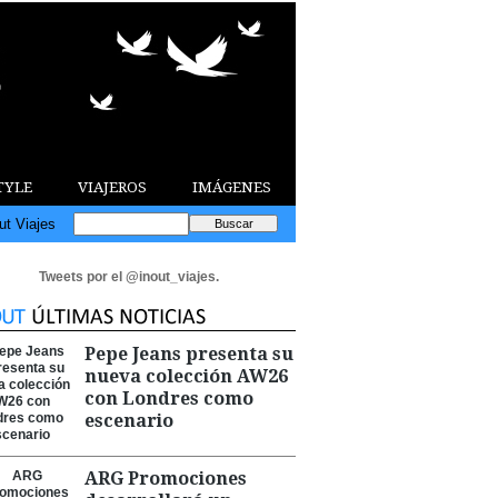
TYLE
VIAJEROS
IMÁGENES
ut Viajes
Tweets por el @inout_viajes.
Pepe Jeans presenta su
nueva colección AW26
con Londres como
escenario
ARG Promociones