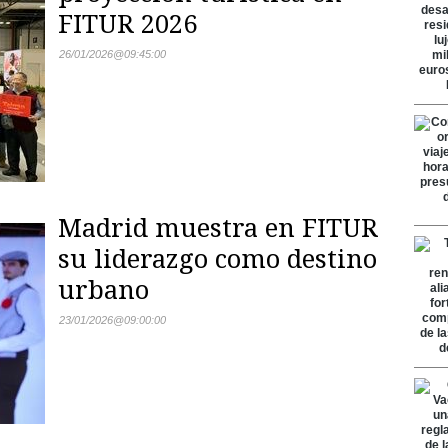
FITUR 2026
26/01/2026
@
09:45:00
Madrid muestra en FITUR
su liderazgo como destino
urbano
23/01/2026
@
09:00:00