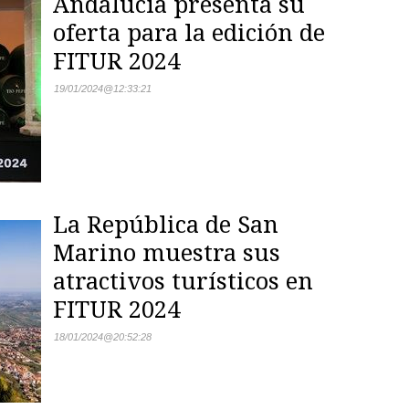
Andalucía presenta su
oferta para la edición de
FITUR 2024
19/01/2024
@
12:33:21
La República de San
Marino muestra sus
atractivos turísticos en
FITUR 2024
18/01/2024
@
20:52:28