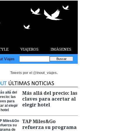
TYLE
VIAJEROS
IMÁGENES
ut Viajes
Tweets por el @inout_viajes.
Más allá del precio: las
claves para acertar al
elegir hotel
TAP Miles&Go
refuerza su programa