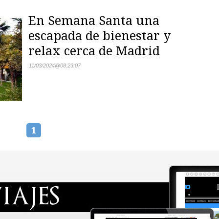
En Semana Santa una
escapada de bienestar y
relax cerca de Madrid
11/03/2024
@
08:23:07
1