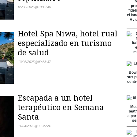
05/08/2025
@
10:15:46
Hotel Spa Niwa, hotel rual
especializado en turismo
de salud
13/05/2025
@
09:33:37
Escapada a un hotel
terapéutico en Semana
Santa
11/04/2025
@
09:35:24