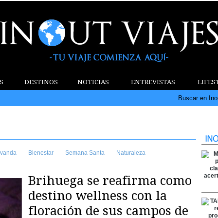
S
DESTINOS
NOTICIAS
ENTREVISTAS
LIFES
Buscar en Ino
vanda
Bienestar
Semana Santa
Naturaleza
Brihuega se reafirma como
destino wellness con la
floración de sus campos de