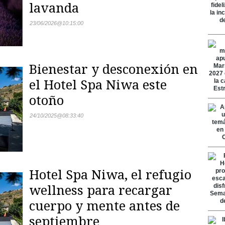
lavanda
23/06/2026
@
10:15:00
Bienestar y desconexión en
el Hotel Spa Niwa este
otoño
24/10/2025
@
08:33:40
Hotel Spa Niwa, el refugio
wellness para recargar
cuerpo y mente antes de
septiembre