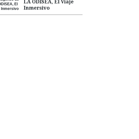
LA ODISEA, El Viaje
Inmersivo