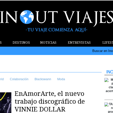
S
DESTINOS
NOTICIAS
ENTREVISTAS
LIFES
Buscar en Ino
rid
Colaboración
Blackswann
Moda
EnAmorArte, el nuevo
trabajo discográfico de
VINNIE DOLLAR