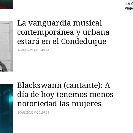
La vanguardia musical
contemporánea y urbana
estará en el Condeduque
16/09/2021
@
13:40:14
Blackswann (cantante): A
día de hoy tenemos menos
notoriedad las mujeres
30/06/2021
@
10:24:15