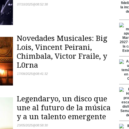
07/10/2025
@
08:52:38
Novedades Musicales: Big
Lois, Vincent Peirani,
Chimbala, Victor Fraile, y
L0rna
17/09/2025
@
08:41:32
Legendaryo, un disco que
une al futuro de la música
y a un talento emergente
23/05/2025
@
08:58:30