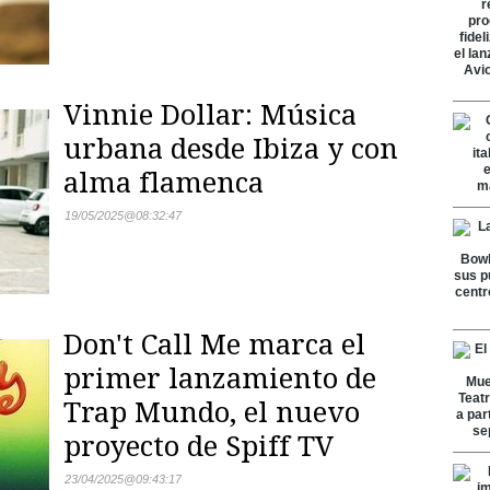
Vinnie Dollar: Música
urbana desde Ibiza y con
alma flamenca
19/05/2025
@
08:32:47
Don't Call Me marca el
primer lanzamiento de
Trap Mundo, el nuevo
proyecto de Spiff TV
23/04/2025
@
09:43:17