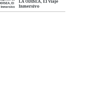
LA ODISEA, El Viaje
Inmersivo