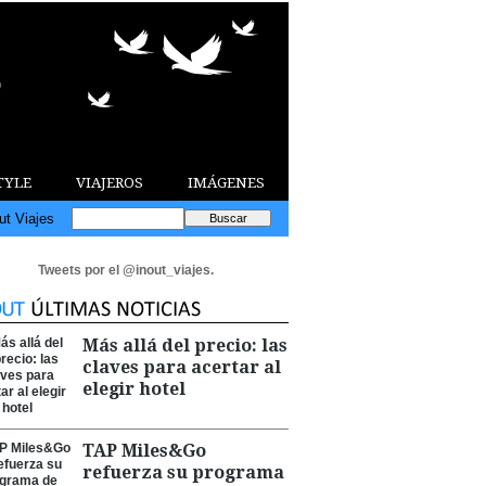
TYLE
VIAJEROS
IMÁGENES
ut Viajes
Tweets por el @inout_viajes.
Más allá del precio: las
claves para acertar al
elegir hotel
TAP Miles&Go
refuerza su programa