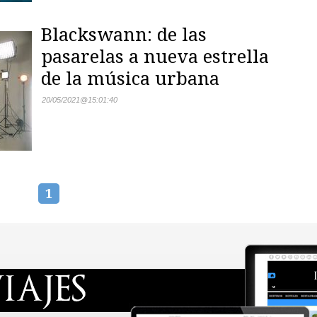
Blackswann: de las
pasarelas a nueva estrella
de la música urbana
20/05/2021
@
15:01:40
1