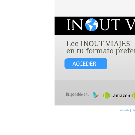
Portada
|
He