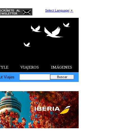
Select Language
▼
TYLE
VIAJEROS
IMÁGENES
ut Viajes