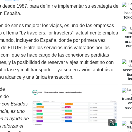
ña desde 1987, para definir e implementar su estrategia de
en España.
n de ser es mejorar los viajes, es una de las empresas
el lema “by travelers, for travelers”, actualmente emplea
 mundo, incluyendo España, donde por primera vez
 de FITUR. Entre los servicios más valorados por los
wi.com, que se hace cargo de las conexiones perdidas
es, y la posibilidad de reservar viajes multidestino con
ulticlase y multitransporte —ya sea en avión, autobús o
u alcance y una única transacción.
 de
s de
o con Estados
ncia, es uno
on la ayuda de
reforzar el