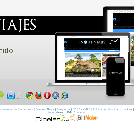
meroteca
|
Índice temático
|
Sitemap News
|
Búsquedas
|
[ RSS - XML ]
|
Política de privacidad y cookies
Inout Viajes :: 2014
Contacto