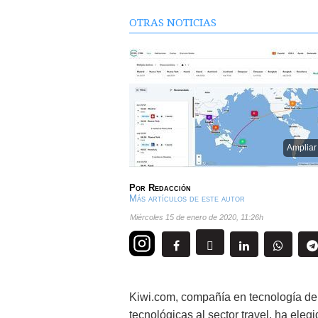
OTRAS NOTICIAS
Ampliar
Por
Redacción
Más artículos de este autor
miércoles 15 de enero de 2020
,
11:26h
Kiwi.com, compañía en tecnología de 
tecnológicas al sector travel, ha eleg