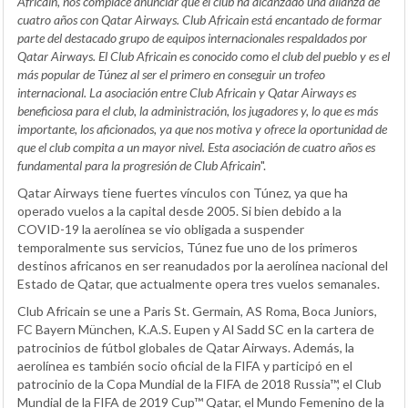
Africain, nos complace anunciar que el club ha alcanzado una alianza de
cuatro años con Qatar Airways. Club Africain está encantado de formar
parte del destacado grupo de equipos internacionales respaldados por
Qatar Airways. El Club Africain es conocido como el club del pueblo y es el
más popular de Túnez al ser el primero en conseguir un trofeo
internacional. La asociación entre Club Africain y Qatar Airways es
beneficiosa para el club, la administración, los jugadores y, lo que es más
importante, los aficionados, ya que nos motiva y ofrece la oportunidad de
que el club compita a un mayor nivel. Esta asociación de cuatro años es
fundamental para la progresión de Club Africain
".
Qatar Airways tiene fuertes vínculos con Túnez, ya que ha
operado vuelos a la capital desde 2005. Si bien debido a la
COVID-19 la aerolínea se vio obligada a suspender
temporalmente sus servicios, Túnez fue uno de los primeros
destinos africanos en ser reanudados por la aerolínea nacional del
Estado de Qatar, que actualmente opera tres vuelos semanales.
Club Africain se une a Paris St. Germain, AS Roma, Boca Juniors,
FC Bayern München, K.A.S. Eupen y Al Sadd SC en la cartera de
patrocinios de fútbol globales de Qatar Airways. Además, la
aerolínea es también socio oficial de la FIFA y participó en el
patrocinio de la Copa Mundial de la FIFA de 2018 Russia™, el Club
Mundial de la FIFA de 2019 Cup™ Qatar, el Mundo Femenino de la