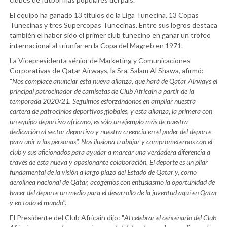
El equipo ha ganado 13 títulos de la Liga Tunecina, 13 Copas
Tunecinas y tres Supercopas Tunecinas. Entre sus logros destaca
también el haber sido el primer club tunecino en ganar un trofeo
internacional al triunfar en la Copa del Magreb en 1971.
La Vicepresidenta sénior de Marketing y Comunicaciones
Corporativas de Qatar Airways, la Sra. Salam Al Shawa, afirmó:
"
Nos complace anunciar esta nueva alianza, que hará de Qatar Airways el
principal patrocinador de camisetas de Club Africain a partir de la
temporada 2020/21. Seguimos esforzándonos en ampliar nuestra
cartera de patrocinios deportivos globales, y esta alianza, la primera con
un equipo deportivo africano, es sólo un ejemplo más de nuestra
dedicación al sector deportivo y nuestra creencia en el poder del deporte
para unir a las personas". Nos ilusiona trabajar y comprometernos con el
club y sus aficionados para ayudar a marcar una verdadera diferencia a
través de esta nueva y apasionante colaboración. El deporte es un pilar
fundamental de la visión a largo plazo del Estado de Qatar y, como
aerolínea nacional de Qatar, acogemos con entusiasmo la oportunidad de
hacer del deporte un medio para el desarrollo de la juventud aquí en Qatar
y en todo el mundo".
El Presidente del Club Africain dijo: "
Al celebrar el centenario del Club