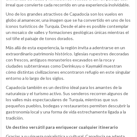
irreal que convierte cada recorrido en una experiencia inolvidable.
Uno de los grandes atractivos de Capadocia son los vuelos en
globo al amanecer, una imagen que se ha convertido en uno de los
iconos turísticos de Turquía. Desde el aire es posible contemplar
un mosaico de valles y formaciones geológicas únicas mientras el
sol tiñe el paisaje de tonos dorados.
Más allá de esta experiencia, la región invita a adentrarse en un
extraordinario patrimonio histórico. Iglesias rupestres decoradas
con frescos, antiguos monasterios excavados en la roca y
ciudades subterráneas como Derinkuyu o Kaymakli muestran
cómo distintas civilizaciones encontraron refugio en este singular
entorno a lo largo de los siglos.
Capadocia también es un destino ideal para los amantes de la
naturaleza y el turismo activo. Sus senderos recorren algunos de
los valles más espectaculares de Turquía, mientras que sus
pequeños pueblos, bodegas y restaurantes permiten descubrir la
gastronomía local y una forma de vida estrechamente ligada a la
tradición.
Un destino versátil para enriquecer cualquier itinerario
Gracias a su riqueza paisajística y cultural, Capadocia se adapta