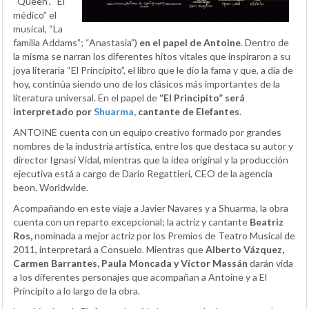
“Queen”, “El
médico” el
musical, “La
familia Addams”; “Anastasia”)
en el papel de Antoine
. Dentro de
la misma se narran los diferentes hitos vitales que inspiraron a su
joya literaria “El Principito”, el libro que le dio la fama y que, a día de
hoy, continúa siendo uno de los clásicos más importantes de la
literatura universal. En el papel de
“El Principito” será
interpretado por
Shuarma,
cantante de Elefantes
.
ANTOINE cuenta con un equipo creativo formado por grandes
nombres de la industria artística, entre los que destaca su autor y
director Ignasi Vidal, mientras que la idea original y la producción
ejecutiva está a cargo de Dario Regattieri, CEO de la agencia
beon. Worldwide.
Acompañando en este viaje a Javier Navares y a Shuarma, la obra
cuenta con un reparto excepcional; la actriz y cantante
Beatriz
Ros,
nominada a mejor actriz por los Premios de Teatro Musical de
2011, interpretará a Consuelo. Mientras que
Alberto Vázquez,
Carmen Barrantes, Paula Moncada y Víctor Massán
darán vida
a los diferentes personajes que acompañan a Antoine y a El
Principito a lo largo de la obra.