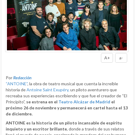
A+
a-
Por
Redacción
“ANTOINE”
, la obra de teatro musical que cuenta la increíble
historia de
Antoine Saint Exupéry,
un piloto aventurero que
recreaba sus experiencias escribiendo y que fue el creador de “El
Principito”,
se estrena en el
Teatro Alcázar de Madrid
el
próximo 26 de noviembre y permanecerá en cartel hasta el 13
de diciembre.
ANTOINE es la historia de un piloto incansable de espíritu
inquieto y un escritor brillante
, donde a través de sus relatos
llenó el mundo de poesía, ensalzando la grandeza del ser humano