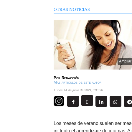
OTRAS NOTICIAS
Ampliar
Por
Redacción
Más artículos de este autor
lunes 14 de junio de 2021
,
10:33h
Los meses de verano suelen ser mese
incluido el aprendizaje de idiomas. 