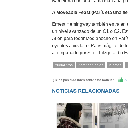
Barcelona con una trama marcada por l
A Moveable Feast (París era una fie
Ernest Hemingway también entra en e
un nivel avanzado de un C1 o C2. Est
Allen para rodar Medianoche en París 
oyentes a visitar el París mágico de l
acompañado por Scott Fitzgerald o Ez
Audiolibros
Aprender ingles
Idiomas
Si 
¿Te ha parecido interesante esta noticia?
NOTICIAS RELACIONADAS