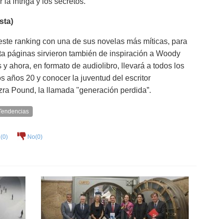
a intriga y los secretos.
sta)
ste ranking con una de sus novelas más míticas, para
a páginas sirvieron también de inspiración a Woody
y ahora, en formato de audiolibro, llevará a todos los
os años 20 y conocer la juventud del escritor
ra Pound, la llamada "generación perdida”.
Tendencias
(
0
)
No(
0
)