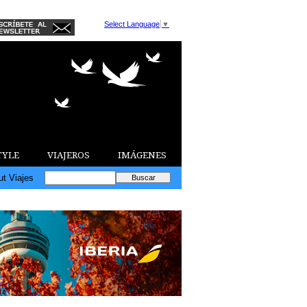
Select Language
▼
TYLE
VIAJEROS
IMÁGENES
ut Viajes