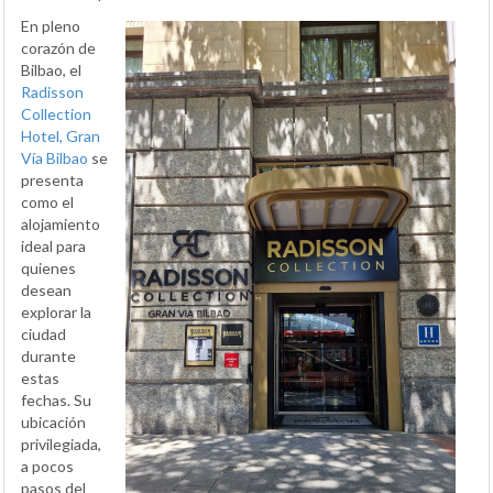
En pleno
corazón de
Bilbao, el
Radisson
Collection
Hotel, Gran
Vía Bilbao
se
presenta
como el
alojamiento
ideal para
quienes
desean
explorar la
ciudad
durante
estas
fechas. Su
ubicación
privilegiada,
a pocos
pasos del