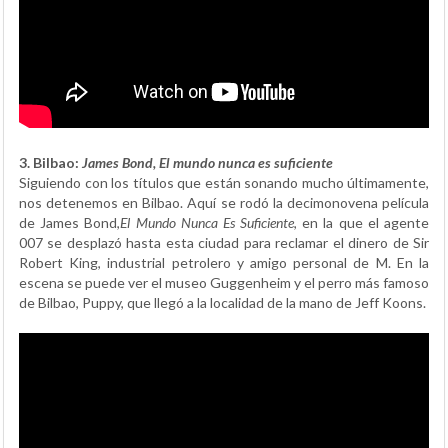
3. Bilbao:
James Bond, El mundo nunca es suficiente
Siguiendo con los títulos que están sonando mucho últimamente,
nos detenemos en Bilbao. Aquí se rodó la decimonovena película
de James Bond,
El Mundo Nunca Es Suficiente
, en la que el agente
007 se desplazó hasta esta ciudad para reclamar el dinero de Sir
Robert King, industrial petrolero y amigo personal de M. En la
escena se puede ver el museo Guggenheim y el perro más famoso
de Bilbao, Puppy, que llegó a la localidad de la mano de Jeff Koons.