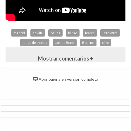
madrid
sevilla
osuna
bilbao
loarre
Star Wars
juego de tronos
James Bond
Bourne
cine
Mostrar comentarios +
Abrir página en versión completa