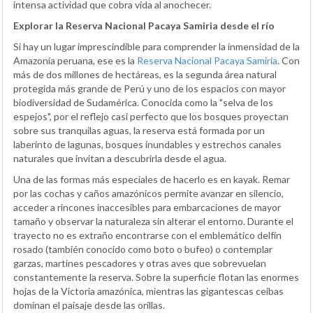
intensa actividad que cobra vida al anochecer.
Explorar la Reserva Nacional Pacaya Samiria desde el río
Si hay un lugar imprescindible para comprender la inmensidad de la
Amazonía peruana, ese es la
Reserva Nacional Pacaya Samiria
. Con
más de dos millones de hectáreas, es la segunda área natural
protegida más grande de Perú y uno de los espacios con mayor
biodiversidad de Sudamérica. Conocida como la "selva de los
espejos", por el reflejo casi perfecto que los bosques proyectan
sobre sus tranquilas aguas, la reserva está formada por un
laberinto de lagunas, bosques inundables y estrechos canales
naturales que invitan a descubrirla desde el agua.
Una de las formas más especiales de hacerlo es en kayak. Remar
por las cochas y caños amazónicos permite avanzar en silencio,
acceder a rincones inaccesibles para embarcaciones de mayor
tamaño y observar la naturaleza sin alterar el entorno. Durante el
trayecto no es extraño encontrarse con el emblemático delfín
rosado (también conocido como boto o bufeo) o contemplar
garzas, martines pescadores y otras aves que sobrevuelan
constantemente la reserva. Sobre la superficie flotan las enormes
hojas de la Victoria amazónica, mientras las gigantescas ceibas
dominan el paisaje desde las orillas.