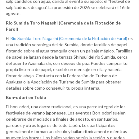
salpicándolos con agua, dando al evento su apodo: el "festival de
salpicaduras de agua". La procesión de 2026 se celebrará el 16 de
agosto.
Río Sumida Toro Nagashi (Ceremonia de la Flotación de
Farol)
El
Río Sumida Toro Nagashi (Ceremonia de la Flotación de Farol)
es
una tradición veraniega del río Sumida, donde farolillos de papel
flotando sobre el agua tranquila crean un paisaje mágico. Farolillos
de papel se lanzan desde la terraza Shinsui del río Sumida, cerca
del puente Azumabashi, con deseos de paz. Puedes comprar tu
propia linterna de papel, escribir un mensaje en ella y hacerla
flotar río abajo. Contacta con la Federación de Turismo de
Asakusa o la Asociación de Turismo de Sumida para obtener
detalles sobre cómo conseguir tu propia linterna.
Bon-odori en Tokio
El bon-odori, una danza tradicional, es una parte integral de los
festivales de verano japoneses. Los eventos Bon-odori suelen
celebrarse de mediados a finales de agosto, en santuarios,
parques y otros lugares de todo Japón. Los participantes
generalmente forman un círculo y bailan rítmicamente mientras
mueven los brazos. Los bailes varían según la región, y puedes