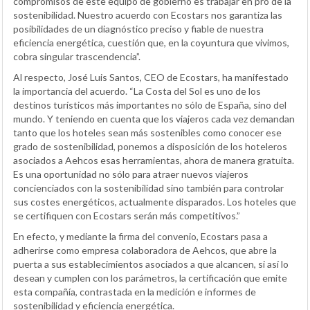
compromisos de este equipo de gobierno es trabajar en pro de la
sostenibilidad. Nuestro acuerdo con Ecostars nos garantiza las
posibilidades de un diagnóstico preciso y fiable de nuestra
eficiencia energética, cuestión que, en la coyuntura que vivimos,
cobra singular trascendencia”.
Al respecto, José Luis Santos, CEO de Ecostars, ha manifestado
la importancia del acuerdo. “La Costa del Sol es uno de los
destinos turísticos más importantes no sólo de España, sino del
mundo. Y teniendo en cuenta que los viajeros cada vez demandan
tanto que los hoteles sean más sostenibles como conocer ese
grado de sostenibilidad, ponemos a disposición de los hoteleros
asociados a Aehcos esas herramientas, ahora de manera gratuita.
Es una oportunidad no sólo para atraer nuevos viajeros
concienciados con la sostenibilidad sino también para controlar
sus costes energéticos, actualmente disparados. Los hoteles que
se certifiquen con Ecostars serán más competitivos.”
En efecto, y mediante la firma del convenio, Ecostars pasa a
adherirse como empresa colaboradora de Aehcos, que abre la
puerta a sus establecimientos asociados a que alcancen, si así lo
desean y cumplen con los parámetros, la certificación que emite
esta compañía, contrastada en la medición e informes de
sostenibilidad y eficiencia energética.