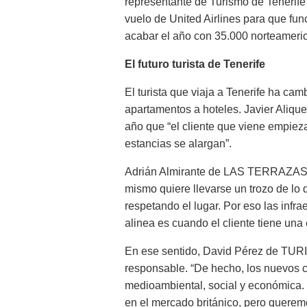
representante de Turismo de Tenerife 
vuelo de United Airlines para que fun
acabar el año con 35.000 norteameri
El futuro turista de Tenerife
El turista que viaja a Tenerife ha c
apartamentos a hoteles. Javier Al
año que “el cliente que viene empieza
estancias se alargan”.
Adrián Almirante de LAS TERRAZAS D
mismo quiere llevarse un trozo de lo q
respetando el lugar. Por eso las infr
alinea es cuando el cliente tiene una 
En ese sentido, David Pérez de TUR
responsable. “De hecho, los nuevos c
medioambiental, social y económica.
en el mercado británico, pero querem