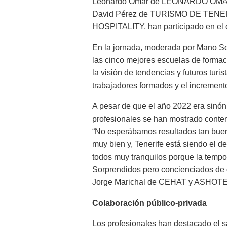
Leonardo Omar de LEONARDO OMA
David Pérez de TURISMO DE TENER
HOSPITALITY, han participado en el 
En la jornada, moderada por Mano So
las cinco mejores escuelas de forma
la visión de tendencias y futuros turi
trabajadores formados y el incremento
A pesar de que el año 2022 era sinóni
profesionales se han mostrado cont
“No esperábamos resultados tan bue
muy bien y, Tenerife está siendo el d
todos muy tranquilos porque la tempo
Sorprendidos pero concienciados de q
Jorge Marichal de CEHAT y ASHOTE
Colaboración público-privada
Los profesionales han destacado el sa