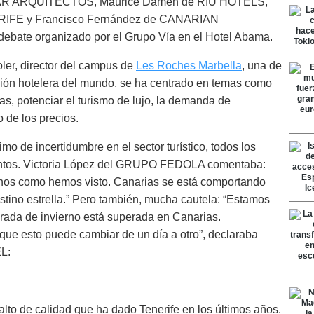
R ARQUITECTOS, Maurice Damen de RIU HOTELS,
IFE y Francisco Fernández de CANARIAN
debate organizado por el Grupo Vía en el Hotel Abama.
ler, director del campus de
Les Roches Marbella
, una de
ción hotelera del mundo, se ha centrado en temas como
stas, potenciar el turismo de lujo, la demanda de
 de los precios.
mo de incertidumbre en el sector turístico, todos los
entos. Victoria López del GRUPO FEDOLA comentaba:
nos como hemos visto. Canarias se está comportando
estino estrella.” Pero también, mucha cautela: “Estamos
rada de invierno está superada en Canarias.
ue esto puede cambiar de un día a otro”, declaraba
L:
lto de calidad que ha dado Tenerife en los últimos años.