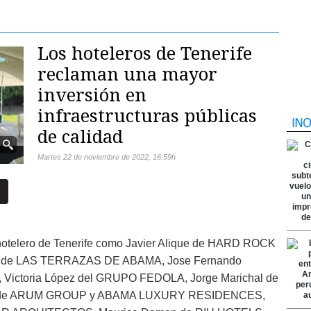
Los hoteleros de Tenerife
reclaman una mayor
inversión en
infraestructuras públicas
de calidad
martes 22 de noviembre de 2022
,
16:59h
r hotelero de Tenerife como Javier Alique de HARD ROCK
e de LAS TERRAZAS DE ABAMA, Jose Fernando
ictoria López del GRUPO FEDOLA, Jorge Marichal de
a de ARUM GROUP y ABAMA LUXURY RESIDENCES,