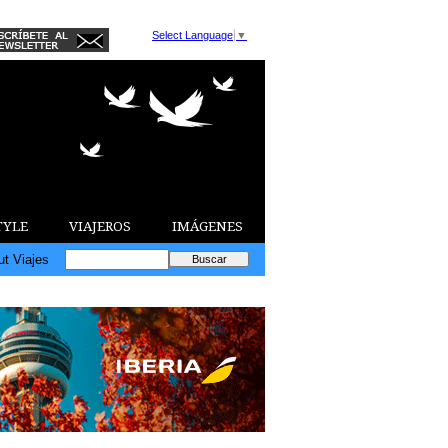
Select Language
▼
TYLE
VIAJEROS
IMÁGENES
ut Viajes