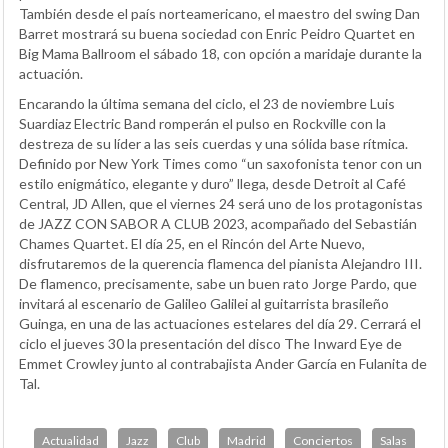
También desde el país norteamericano, el maestro del swing Dan
Barret mostrará su buena sociedad con Enric Peidro Quartet en
Big Mama Ballroom el sábado 18, con opción a maridaje durante la
actuación.
Encarando la última semana del ciclo, el 23 de noviembre Luis
Suardiaz Electric Band romperán el pulso en Rockville con la
destreza de su líder a las seis cuerdas y una sólida base rítmica.
Definido por New York Times como “un saxofonista tenor con un
estilo enigmático, elegante y duro” llega, desde Detroit al Café
Central, JD Allen, que el viernes 24 será uno de los protagonistas
de JAZZ CON SABOR A CLUB 2023, acompañado del Sebastián
Chames Quartet. El día 25, en el Rincón del Arte Nuevo,
disfrutaremos de la querencia flamenca del pianista Alejandro III.
De flamenco, precisamente, sabe un buen rato Jorge Pardo, que
invitará al escenario de Galileo Galilei al guitarrista brasileño
Guinga, en una de las actuaciones estelares del día 29. Cerrará el
ciclo el jueves 30 la presentación del disco The Inward Eye de
Emmet Crowley junto al contrabajista Ander García en Fulanita de
Tal.
Actualidad
Jazz
Club
Madrid
Conciertos
Salas