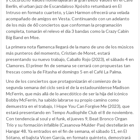
Berlín, el urban jazz de Escandaloso Xpósito retumbará en El
Intruso en formato cuarteto, y Lian Harmon ofrecerá una velada
acompañado de amigos en Vesta. Continuando con un adelanto
de los más de 60 conciertos que conforman la programación
completa, tomarán el relevo el día 3 bandas como la Crazy Cabin
Big Band en Moe.
La primera nota flamenca llegará de la mano de uno de los músicos
más punteros del momento, Cristian de Moret, estará
presentando su nuevo trabajo, Caballo Rojo (2023), el sábado 4 en
Clamores. El primer fin de semana se cerrará con propuestas tan
frescas como la de Fitasha el domingo 5 en el Café La Palma.
Uno de los conciertos que protagonizarán el comienzo de la
segunda semana del ciclo será el de la estadounidense Madison
McFerrin, que más allá de lo anecdótico de ser la hija del icónico
Bobby McFerrin, ha sabido labrarse su propio camino como
demuestra en el trabajo, I Hope You Can Forgive Me (2023), que
estará presentando en Tempo Audiophile Club el 8 de noviembre.
Con tendencia al soul y el funk, el jueves 9, Beat Bronco Organ
Trio y su formación infalible (Casanova-Mulder-Pax) destellarán en
Hangar 48. Ya entrados en el fin de semana, el sábado 11, en El
Sótano, el bajista Vicen García, en formato quinteto, demostrará