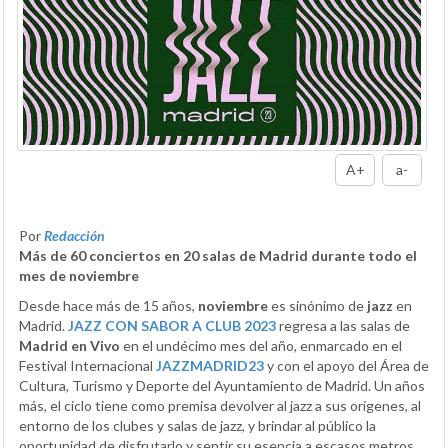
A+
a-
Por
Redacción
Más de 60 conciertos en 20 salas de Madrid durante todo el
mes de noviembre
Desde hace más de 15 años,
noviembre
es sinónimo de
jazz
en
Madrid.
JAZZ CON SABOR A CLUB 2023
regresa a las salas de
Madrid en Vivo
en el undécimo mes del año, enmarcado en el
Festival Internacional
JAZZMADRID23
y con el apoyo del Área de
Cultura, Turismo y Deporte del Ayuntamiento de Madrid. Un años
más, el ciclo tiene como premisa devolver al jazz a sus orígenes, al
entorno de los clubes y salas de jazz, y brindar al público la
oportunidad de disfrutarlo y sentir su esencia a escasos metros