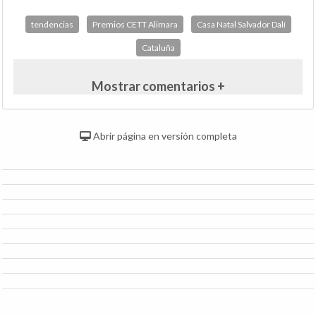
tendencias
Premios CETT Alimara
Casa Natal Salvador Dalí
Cataluña
Mostrar comentarios +
Abrir página en versión completa