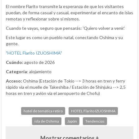
El nombre Flarito transmite la esperanza de que los visitantes
puedan, de forma casual y casual, experimentar el encanto de islas
remotas y reflexionar sobre sí mismos.
Cuando te vayas, seguro que pensarás: 'Quiero volver a venir.'
Este lugar es como un pueblo natal, conectando Oshima y su
gente.
"HOTEL Flarito IZUOSHIMA"
Cuándo:
agosto de 2026
Categoría
: alojamiento
Acceso:
Oshima (Estación de Tokio --> 3 horas en tren y ferry
rápido vía el muelle de Takeshiba / Estación de Shinjuku --> 2,5
horas en tren y avión vía el aeropuerto de Chofu)
hotel de temática retiro
HOTEL Flarito IZUOSHIMA
isla de Oshima
Japón
Tendencias
Mostrar comentarios +