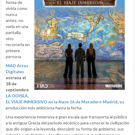
forma de
vivirla como
nunca
antes: no
verla en una
pantalla,
sino
recorrerla en
primera
persona.
MAD Artes
Digitales
estrena el
18 de
septiembre
LA ODISEA,
EL VIAJE INMERSIVO en la Nave 16 de Matadero Madrid
,
su
producción más ambiciosa hasta la fecha.
Una experiencia inmersiva a gran escala que transporta al público
a la antigua Grecia del periodo micénico para conocer la civilización
que dio origen a la leyenda, descubrir su forma de gobierno, sus
palacios y ciudadelas, y los dioses y valores que ordenaron su