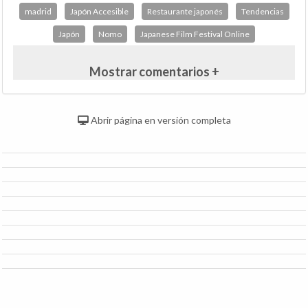
madrid
Japón Accesible
Restaurante japonés
Tendencias
Japón
Nomo
Japanese Film Festival Online
Mostrar comentarios +
Abrir página en versión completa