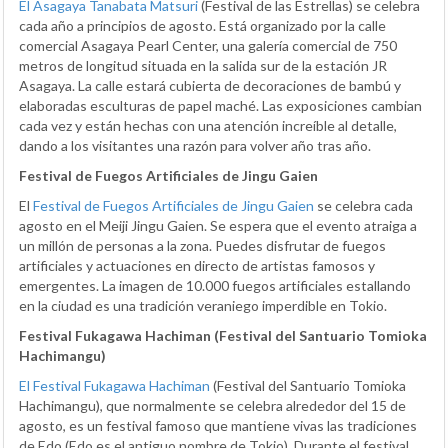
El Asagaya Tanabata Matsuri
(Festival de las Estrellas) se celebra
cada año a principios de agosto. Está organizado por la calle
comercial Asagaya Pearl Center, una galería comercial de 750
metros de longitud situada en la salida sur de la estación JR
Asagaya. La calle estará cubierta de decoraciones de bambú y
elaboradas esculturas de papel maché. Las exposiciones cambian
cada vez y están hechas con una atención increíble al detalle,
dando a los visitantes una razón para volver año tras año.
Festival de Fuegos Artificiales de Jingu Gaien
El
Festival de Fuegos Artificiales de Jingu Gaien
se celebra cada
agosto en el Meiji Jingu Gaien. Se espera que el evento atraiga a
un millón de personas a la zona. Puedes disfrutar de fuegos
artificiales y actuaciones en directo de artistas famosos y
emergentes. La imagen de 10.000 fuegos artificiales estallando
en la ciudad es una tradición veraniego imperdible en Tokio.
Festival Fukagawa Hachiman (Festival del Santuario Tomioka
Hachimangu)
El Festival Fukagawa Hachiman
(Festival del Santuario Tomioka
Hachimangu), que normalmente se celebra alrededor del 15 de
agosto, es un festival famoso que mantiene vivas las tradiciones
de Edo (Edo es el antiguo nombre de Tokio). Durante el festival,