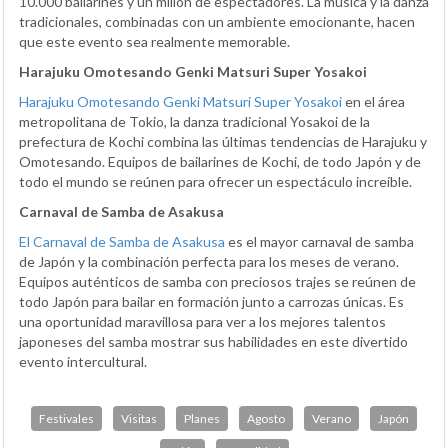
10.000 bailarines y un millón de espectadores. La música y la danza
tradicionales, combinadas con un ambiente emocionante, hacen
que este evento sea realmente memorable.
Harajuku Omotesando Genki Matsuri Super Yosakoi
Harajuku Omotesando Genki Matsuri Super Yosakoi
en el área
metropolitana de Tokio, la danza tradicional Yosakoi de la
prefectura de Kochi combina las últimas tendencias de Harajuku y
Omotesando. Equipos de bailarines de Kochi, de todo Japón y de
todo el mundo se reúnen para ofrecer un espectáculo increíble.
Carnaval de Samba de Asakusa
El Carnaval de Samba de Asakusa
es el mayor carnaval de samba
de Japón y la combinación perfecta para los meses de verano.
Equipos auténticos de samba con preciosos trajes se reúnen de
todo Japón para bailar en formación junto a carrozas únicas. Es
una oportunidad maravillosa para ver a los mejores talentos
japoneses del samba mostrar sus habilidades en este divertido
evento intercultural.
Festivales
Visitas
Planes
Agosto
Verano
Japón