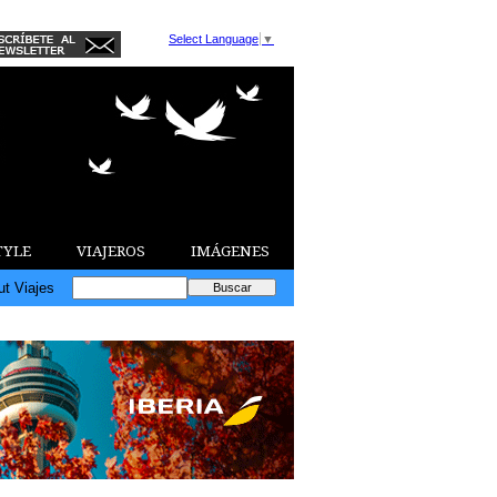
Select Language
▼
TYLE
VIAJEROS
IMÁGENES
ut Viajes