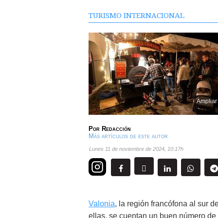
TURISMO INTERNACIONAL
Ampliar
Por
Redacción
Más artículos de este autor
lunes 11 de noviembre de 2024
,
10:17h
Valonia
, la región francófona al sur
ellas, se cuentan un buen número de