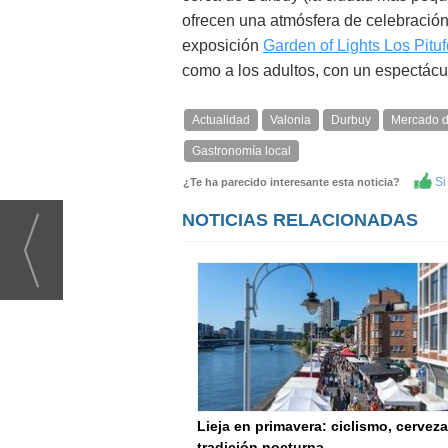
ofrecen una atmósfera de celebración a
exposición
Garden of Lights Los Pitu
como a los adultos, con un espectácul
Actualidad
Valonia
Durbuy
Mercado d
Gastronomía local
Si 
¿Te ha parecido interesante esta noticia?
NOTICIAS RELACIONADAS
Lieja en primavera: ciclismo, cerveza
tradición nocturna