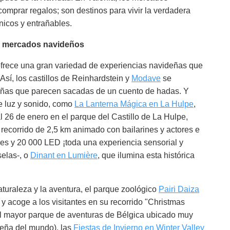
omprar regalos; son destinos para vivir la verdadera
icos y entrañables.
os mercados navideños
ofrece una gran variedad de experiencias navideñas que
 Así, los castillos de Reinhardstein y
Modave
se
eñas que parecen sacadas de un cuento de hadas. Y
e luz y sonido, como
La Lanterna Mágica en La Hulpe
,
 26 de enero en el parque del Castillo de La Hulpe,
n recorrido de 2,5 km animado con bailarines y actores e
es y 20 000 LED ¡toda una experiencia sensorial y
elas-, o
Dinant en Lumière
, que ilumina esta histórica
turaleza y la aventura, el parque zoológico
Pairi Daiza
y acoge a los visitantes en su recorrido "Christmas
el mayor parque de aventuras de Bélgica ubicado muy
eña del mundo), las
Fiestas de Invierno en Winter Valley