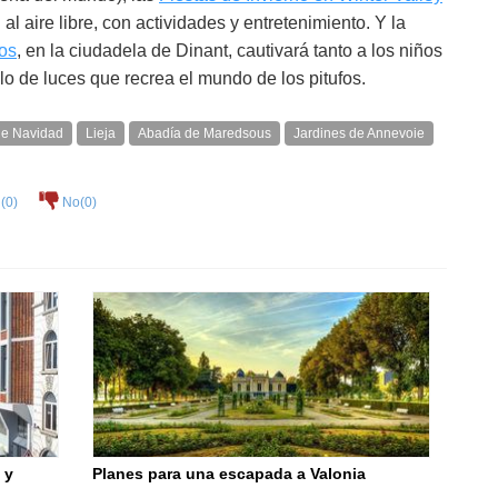
l aire libre, con actividades y entretenimiento. Y la
fos
, en la ciudadela de Dinant, cautivará tanto a los niños
o de luces que recrea el mundo de los pitufos.
e Navidad
Lieja
Abadía de Maredsous
Jardines de Annevoie
(
0
)
No(
0
)
 y
Planes para una escapada a Valonia