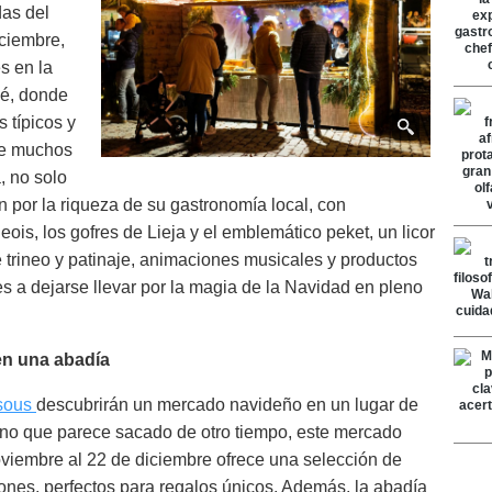
as del
iciembre,
s en la
hé, donde
 típicos y
ue muchos
, no solo
 por la riqueza de su gastronomía local, con
ois, los gofres de Lieja y el emblemático peket, un licor
de trineo y patinaje, animaciones musicales y productos
ntes a dejarse llevar por la magia de la Navidad en pleno
en una abadía
sous
descubrirán un mercado navideño en un lugar de
rno que parece sacado de otro tiempo, este mercado
oviembre al 22 de diciembre ofrece una selección de
ones, perfectos para regalos únicos. Además, la abadía