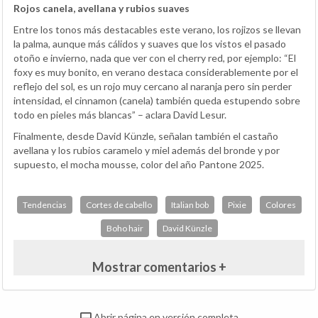
Rojos canela, avellana y rubios suaves
Entre los tonos más destacables este verano, los rojizos se llevan
la palma, aunque más cálidos y suaves que los vistos el pasado
otoño e invierno, nada que ver con el cherry red, por ejemplo: “El
foxy es muy bonito, en verano destaca considerablemente por el
reflejo del sol, es un rojo muy cercano al naranja pero sin perder
intensidad, el cinnamon (canela) también queda estupendo sobre
todo en pieles más blancas” – aclara David Lesur.
Finalmente, desde David Künzle, señalan también el castaño
avellana y los rubios caramelo y miel además del bronde y por
supuesto, el mocha mousse, color del año Pantone 2025.
Tendencias
Cortes de cabello
Italian bob
Pixie
Colores
Boho hair
David Künzle
Mostrar comentarios +
Abrir página en versión completa