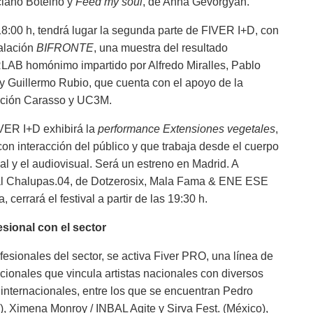
ciano Botelho y
Feed my soul
, de Anna Gevorgyan.
18:00 h, tendrá lugar la segunda parte de FIVER I+D, con
talación
BIFRONTE
, una muestra del resultado
AB homónimo impartido por Alfredo Miralles, Pablo
y Guillermo Rubio, que cuenta con el apoyo de la
ción Carasso y UC3M.
IVER I+D exhibirá la
performance Extensiones vegetales
,
on interacción del público y que trabaja desde el cuerpo
cial y el audiovisual. Será un estreno en Madrid. A
ual Chalupas.04, de Dotzerosix, Mala Fama & ENE ESE
cerrará el festival a partir de las 19:30 h.
esional con el sector
rofesionales del sector, se activa Fiver PRO, una línea de
cionales que vincula artistas nacionales con diversos
 internacionales, entre los que se encuentran Pedro
), Ximena Monroy / INBAL Agite y Sirva Fest. (México),