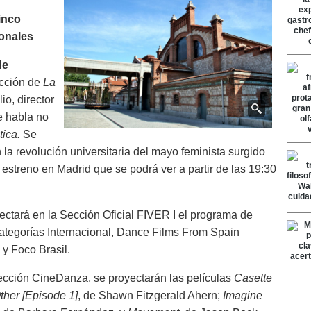
inco
onales
de
ección de
La
io, director
e habla no
tica.
Se
 la revolución universitaria del mayo feminista surgido
estreno en Madrid que se podrá ver a partir de las 19:30
ectará en la Sección Oficial FIVER I el programa de
categorías Internacional, Dance Films From Spain
y Foco Brasil.
yección CineDanza, se proyectarán las películas
Casette
her [Episode 1]
, de Shawn Fitzgerald Ahern;
Imagine