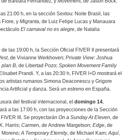
, de Barbara Fernández, y
Movement
, de Jason Bock.
 21:00 h, en la sección Sextou: Noite Brasil, las
a Fiore, y
Migranta
, de Luiz Felipe Lucas y Manauara
spectáculo
El carnaval no es alegre
, de Natalia
ir de las 19:00 h, la Sección Oficial FIVER II presentará
est
, de Vivianne Werkhoven;
Private View: Joshua
 plan B,
de Libertad Pozo;
Spoken Movement Family
 Elisabet Prandi. Y, a las 20:30 h, FIVER I+D mostrará el
 los artistas rumanos Simona Deaconescu y Grigore
ncia Artificial y danza. Será un estreno en España.
usura del festival internacional, el
domingo 14
,
ará a las 17:00 h, con las proyecciones de la Sección
l FIVER III. Se proyectarán
On a Sunday At Eleven
, de
 K. Harris;
Carmen
, de Andrew Margetson;
Edge
, de
l Moreno;
A Temporary Eternity
, de Michael Kam;
Aquí
,