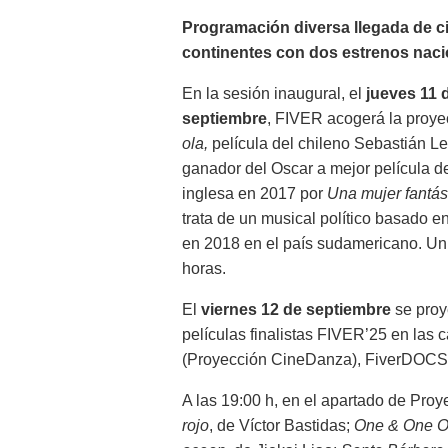
Programación diversa llegada de c
continentes con dos estrenos naci
En la sesión inaugural, el
jueves 11 
septiembre
, FIVER acogerá la proy
ola,
película del chileno Sebastián Lel
ganador del Oscar a mejor película d
inglesa en 2017 por
Una mujer fantás
trata de un musical político basado en
en 2018 en el país sudamericano. Un 
horas.
El
viernes 12 de septiembre
se proy
películas finalistas FIVER’25 en las 
(Proyección CineDanza), FiverDOCS 
A las 19:00 h, en el apartado de Pro
rojo
, de Víctor Bastidas;
One & One Ot