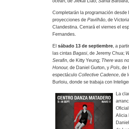
ocean
, de Jiekai Liao;
Santa Bárbara
Completarán la programación desde las
proyecciones de
Pavilhão
, de Victori
Clandestina. Cerrará el viernes el e
Fernandes.
El
sábado 13 de septiembre
, a part
las cintas
Bagasi
, de Jeremy Chua;
W
Serafin
, de Kitty Yeung;
There was no
Honour,
de Daniel Gurton, y
Pols
, de
espectáculo
Collective Cadence
, de
Burloiu, donde se trabaja con Intelige
La cla
arranc
Oficia
Alicia
Danie