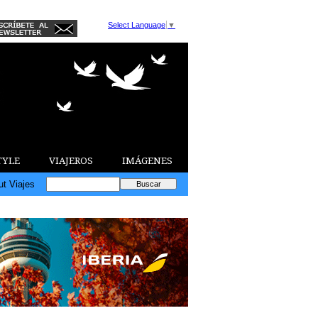
Select Language
▼
TYLE
VIAJEROS
IMÁGENES
ut Viajes