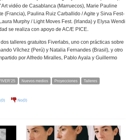
l d’Art vidéo de Casablanca (Marruecos), Marie Pauline
 (Francia), Paulina Ruiz Carballido / Agite y Sirva Fest-
, Laura Murphy / Light Moves Fest. (Irlanda) y Elysa Wendi
idad se realiza con apoyo de AC/E PICE.
dos talleres gratuitos Fiverlabs, uno con prácticas sobre
ando Vílchez (Perú) y Natalia Fernandes (Brasil), y otro
mpartido por Alfredo Miralles, Pablo Ayala y Guillermo
FIVER’25
Nuevos medios
Proyecciones
Talleres
(
0
)
No(
0
)