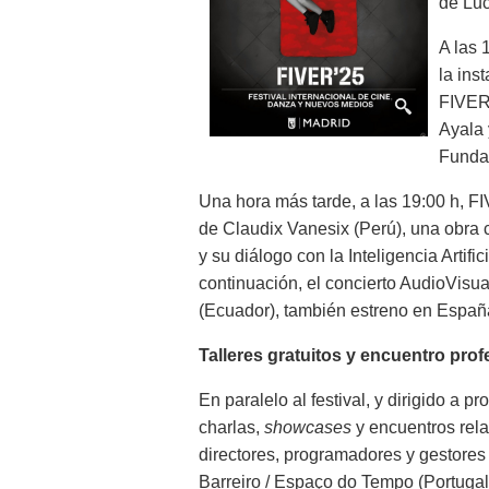
de Lu
A las 
la ins
FIVERL
Ayala 
Funda
Una hora más tarde, a las 19:00 h, F
de Claudix Vanesix (Perú), una obra c
y su diálogo con la Inteligencia Artifi
continuación, el concierto AudioVis
(Ecuador), también estreno en España, 
Talleres gratuitos y encuentro prof
En paralelo al festival, y dirigido a p
charlas,
showcases
y encuentros rela
directores, programadores y gestores
Barreiro / Espaço do Tempo (Portugal