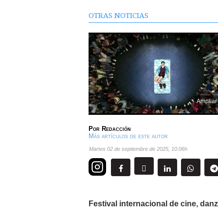
OTRAS NOTICIAS
Ampliar
Por
Redacción
Más artículos de este autor
martes 02 de septiembre de 2025
,
10:06h
Festival internacional de cine, da