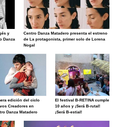
gés y
Centro Danza Matadero presenta el estreno
ro Danza
de La protagonista, primer solo de Lorena
Nogal
era edición del ciclo
El festival B-RETINA cumple
vos Creadores en
10 años y ¡Será B-rutal!
tro Danza Matadero
¡Será B-estial!